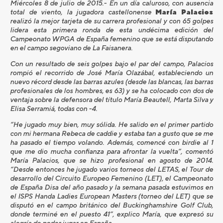
Miércoles 8 de julio de 2015.- En un día caluroso, con ausencia
total de viento, la jugadora castellonense
María Palacios
realizó la mejor tarjeta de su carrera profesional y con 65 golpes
lidera esta primera ronda de esta undécima edición del
Campeonato WPGA de España femenino que se está disputando
en el campo segoviano de La Faisanera.
Con un resultado de seis golpes bajo el par del campo, Palacios
rompió el recorrido de José María Olazábal, estableciendo un
nuevo récord desde las barras azules (desde las blancas, las barras
profesionales de los hombres, es 63) y se ha colocado con dos de
ventaja sobre la defensora del título María Beautell, Marta Silva y
Elisa Serramiá, todas con -4.
“He jugado muy bien, muy sólida. He salido en el primer partido
con mi hermana Rebeca de caddie y estaba tan a gusto que se me
ha pasado el tiempo volando. Además, comencé con birdie al 1
que me dio mucha confianza para afrontar la vuelta”, comentó
María Palacios, que se hizo profesional en agosto de 2014.
“Desde entonces he jugado varios torneos del LETAS, el Tour de
desarrollo del Circuito Europeo Femenino (LET), el Campeonato
de España Disa del año pasado y la semana pasada estuvimos en
el ISPS Handa Ladies European Masters (torneo del LET) que se
disputó en el campo británico del Buckinghamshire Golf Club,
donde terminé en el puesto 41”, explico María, que expresó su
alegría de poder jugar en España