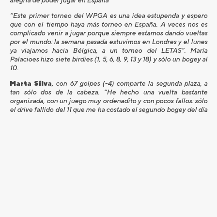
“Este primer torneo del WPGA es una idea estupenda y espero
que con el tiempo haya más torneo en España. A veces nos es
complicado venir a jugar porque siempre estamos dando vueltas
por el mundo: la semana pasada estuvimos en Londres y el lunes
ya viajamos hacia Bélgica, a un torneo del LETAS”. María
Palacioes hizo siete birdies (1, 5, 6, 8, 9, 13 y 18) y sólo un bogey al
10.
Marta Silva
, con 67 golpes (-4) comparte la segunda plaza, a
tan sólo dos de la cabeza. “He hecho una vuelta bastante
organizada, con un juego muy ordenadito y con pocos fallos: sólo
el drive fallido del 11 que me ha costado el segundo bogey del día
y los tres putts al 7 para el primer bogey. El resto ha estado muy
bien, con birdies al 1, 3, 6, 13, 15 y 18”, comentó Marta, encantada
con su vuelta de hoy. “El campo está en unas condiciones
estupendas, los greenes un poco lentos, pero hay que
acostumbrarse”, comentó la profesional que el próximo lunes
luchará por una plaza para el Open Británico femenino en las
previas que se disputarán en el campo londinense de Berkshire
Patricia Sanz
termino en quinta posición con un total de 68
golpes (-2) y
Carmen Alonso y Marta Sanz
, empatan en la
sexta plaza con 69 golpes (-2). Todas ellas fueron las únicas
jugadoras que bajaron del par del campo.