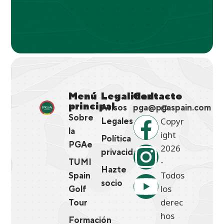
Menú
Legalidad
Contacto
principal
@
Avisos
pga@pgaspain.com
Sobre
Copyr
Legales
la
ight
Política
PGAe
2026
privacidad
-
TUMI
Hazte
Todos
Spain
socio
los
Golf
derec
Tour
hos
Formación