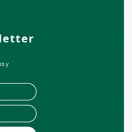
letter
os y