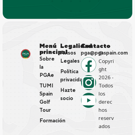
Menú
Legalidad
Contacto
principal
@
Avisos
pga@pgaspain.com
Sobre
Copyri
Legales
la
ght
Política
PGAe
2026 -
privacidad
Todos
TUMI
Hazte
los
Spain
socio
derec
Golf
hos
Tour
reserv
Formación
ados