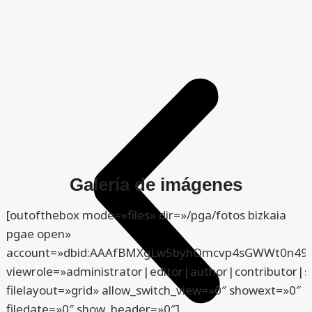
Galería de imágenes
[outofthebox mode=»files» dir=»/pga/fotos bizkaia
pgae open»
account=»dbid:AAAfBMXgLw5byhOmcvp4sGWWt0n49
viewrole=»administrator|editor|author|contributor|s
filelayout=»grid» allow_switch_view=»0″ showext=»0″
filedate=»0″ show_header=»0″]