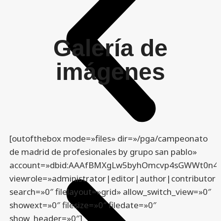
Galería de
imágenes
[outofthebox mode=»files» dir=»/pga/campeonato
de madrid de profesionales by grupo san pablo»
account=»dbid:AAAfBMXgLw5byhOmcvp4sGWWt0n4
viewrole=»administrator|editor|author|contributor|
search=»0″ filelayout=»grid» allow_switch_view=»0″
showext=»0″ filesize=»0″ filedate=»0″
show_header=»0″]