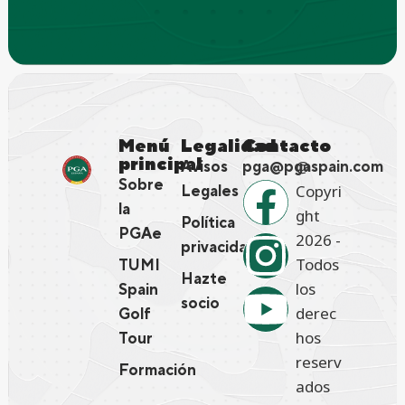
Menú
Legalidad
Contacto
principal
@
Avisos
pga@pgaspain.com
Sobre
Copyri
Legales
la
ght
Política
PGAe
2026 -
privacidad
Todos
TUMI
Hazte
los
Spain
socio
derec
Golf
hos
Tour
reserv
Formación
ados