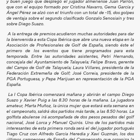
y buen juego que desplegó el jugador almeriense Juan Parrón,
que con el equipo formado por Cristina Navarro, Gema García y
Ángel Pérez se alzó con el triunfo con un total de -15, dos golpes
de ventaja sobre el segundo clasificado Gonzalo Senosiaín y tres
sobre Diego Suazo.
A la entrega de premios acudieron muchas autoridades para dar
la bienvenida a esta Copa Ibérica que abre una nueva etapa en la
Asociación de Profesionales de Golf de España, siendo éste el
primero de los eventos que tiene programados para esta
temporada. Entre las autoridades asistentes, Petri Hernando,
concejala del Ayuntamiento de Talayuela; Felipe Bravo, gerente
del Campo de Golf de Talayuela; Laura Villares, presidenta de la
Federación Extremeña de Golf; José Correia, presidente de la
PGA Portuguesa, y Pepa Marijuan en representación de la PGA
España.
La I Copa Ibérica comenzará mañana y abrirán el campo Diego
Suazo y Xavier Puig a las 8.30 horas de la mañana. La jugadora
amateur, Marta Muñoz, la única mujer que estará esta semana en
el campeonato, saldrá dos partidos más tarde, a las 8.50 horas. La
golfista abulense irá acompañada de dos pesos pesados del golf
nacional, José Lorca y Manuel Quirós. Uno de los partidos más
interesantes de esta primera ronda será el del jugador portugués
Tiago Cruz con Alfredo García Heredia y Xavi Guzmán, los dos
últimos campeones de España del Campeonato que organiza la