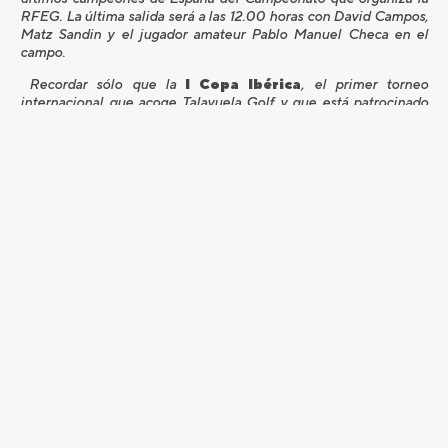
RFEG. La última salida será a las 12.00 horas con David Campos,
Matz Sandin y el jugador amateur Pablo Manuel Checa en el
campo.
Recordar sólo que la
I Copa Ibérica
, el primer torneo
internacional que acoge Talayuela Golf y que está patrocinado
por la Dirección General de Turismo de la Junta de Extremadura
y la Diputación de Cáceres, está co-sancionado por la PGA de
España y la de Portugal. El torneo se jugará a 54 hoyos Stroke
Play en tres vueltas y será valedero para los ránkings nacionales
de España y de Portugal. Después de los primeros 36 hoyos se
realizará un corte que superarán los 40 primeros clasificados y
empatados, y tendrá un bolsa en premios de 20.000 euros. Una
competición que incluye una gran novedad: las cinco mejores
tarjetas de cada país determinarán el ganador de la Copa, que la
retendrá hasta la siguiente edición.
Las instituciones y entidades que han hecho posible
este torneo, gracias a su patrocinio, son El Gobierno
de Extremadura a través de Dirección General de
Turismo, la Diputación de Cáceres, Talayuela Golf, la
Federación Extremeña de Golf, la PGA de Portugal y la
PGA España, además de otros colaboradores entre los
que se encuentra el Periódico de Extremadura,
Kyocera, Avis, Joyeria Nevacam, Srixon, y Foresight.