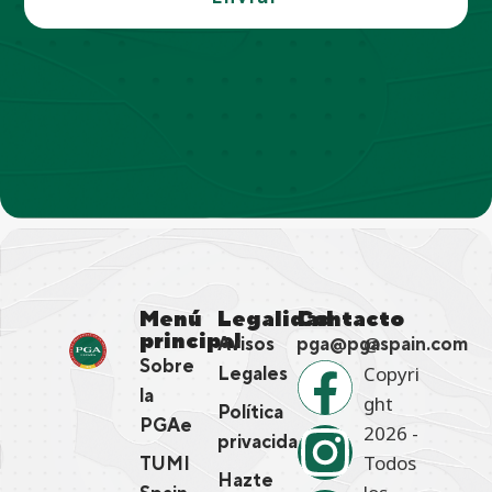
Menú
Legalidad
Contacto
principal
@
Avisos
pga@pgaspain.com
Sobre
Copyri
Legales
la
ght
Política
PGAe
2026 -
privacidad
Todos
TUMI
Hazte