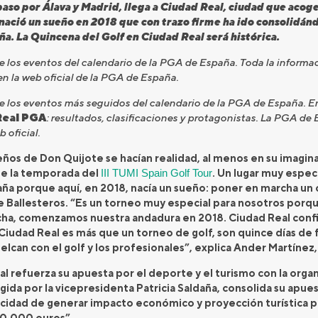
 paso por Álava y Madrid, llega a Ciudad Real, ciudad que acog
nació un sueño en 2018 que con trazo firme ha ido consolidánd
ña. La Quincena del Golf en Ciudad Real será histórica.
e los eventos del calendario de la PGA de España. Toda la informa
en la web oficial de la PGA de España.
 los eventos más seguidos del calendario de la PGA de España. En 
Real PGA
: resultados, clasificaciones y protagonistas. La PGA de
oficial.
ueños de Don Quijote se hacían realidad, al menos en su imagin
de la temporada del
III TUMI Spain Golf Tour
. Un lugar muy espec
paña porque aquí, en 2018, nacía un sueño: poner en marcha un 
 Ballesteros. “Es un torneo muy especial para nosotros porq
ancha, comenzamos nuestra andadura en 2018. Ciudad Real conf
Ciudad Real es más que un torneo de golf, son quince días de fi
vuelcan con el golf y los profesionales”, explica Ander Martíne
al refuerza su apuesta por el deporte y el turismo con la org
gida por la vicepresidenta Patricia Saldaña, consolida su apu
cidad de generar impacto económico y proyección turística par
00.000 euros”.