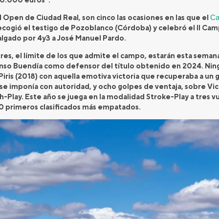
l Open de Ciudad Real, son cinco las ocasiones en las que el
Ca
ecogió el testigo de Pozoblanco (Córdoba) y celebró el II C
lgado por 4y3 a José Manuel Pardo.
ores, el límite de los que admite el campo, estarán esta seman
nso Buendía como defensor del título obtenido en 2024. Ning
Piris (2018) con aquella emotiva victoria que recuperaba a un 
 se imponía con autoridad, y ocho golpes de ventaja, sobre V
-Play. Este año se juega en la modalidad Stroke-Play a tres vu
0 primeros clasificados más empatados.