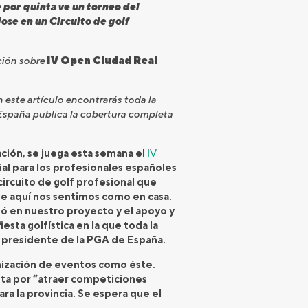
e por quinta ve un torneo del
ose en un Circuito de golf
ción sobre
IV Open Ciudad Real
este artículo encontrarás toda la
 España publica la cobertura completa
ación, se juega esta semana el
IV
ial para los profesionales españoles
circuito de golf profesional que
ue aquí nos sentimos como en casa.
ió en nuestro proyecto y el apoyo y
esta golfística en la que toda la
z, presidente de la PGA de España.
anización de eventos como éste.
esta por “atraer competiciones
a la provincia. Se espera que el