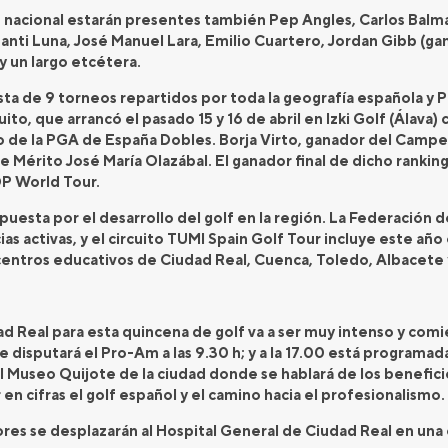
lf nacional estarán presentes también Pep Angles, Carlos Bal
Santi Luna, José Manuel Lara, Emilio Cuartero, Jordan Gibb (ga
y un largo etcétera.
nsta de 9 torneos repartidos por toda la geografía española y 
uito, que arrancó el pasado 15 y 16 de abril en Izki Golf (Álava) 
o de la PGA de España Dobles. Borja Virto, ganador del Camp
e Mérito José María Olazábal. El ganador final de dicho rankin
DP World Tour.
uesta por el desarrollo del golf en la región. La Federación 
 activas, y el circuito TUMI Spain Golf Tour incluye este año
 centros educativos de Ciudad Real, Cuenca, Toledo, Albacete 
d Real para esta quincena de golf va a ser muy intenso y com
se disputará el Pro-Am a las 9.30 h; y a la 17.00 está program
l Museo Quijote de la ciudad donde se hablará de los beneficio
n cifras el golf español y el camino hacia el profesionalismo.
ores se desplazarán al Hospital General de Ciudad Real en una em