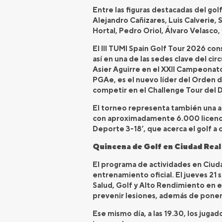
Entre las figuras destacadas del go
Alejandro Cañizares, Luis Calverie, 
Hortal, Pedro Oriol, Álvaro Velasco, 
El III TUMI Spain Golf Tour 2026 co
así en una de las sedes clave del circ
Asier Aguirre en el XXII Campeonat
PGAe, es el nuevo líder del Orden d
competir en el Challenge Tour del 
El torneo representa también una ap
con aproximadamente 6.000 licencias
Deporte 3-18’, que acerca el golf a
Quincena de Golf en Ciudad Real
El programa de actividades en Ciuda
entrenamiento oficial. El jueves 21 
Salud, Golf y Alto Rendimiento en e
prevenir lesiones, además de poner e
Ese mismo día, a las 19.30, los jugad