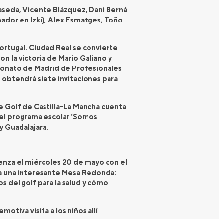
maseda, Vicente Blázquez, Dani Berná
nador en Izki), Alex Esmatges, Toño
Portugal. Ciudad Real se convierte
con la victoria de Mario Galiano y
eonato de Madrid de Profesionales
g obtendrá siete invitaciones para
de Golf de Castilla-La Mancha cuenta
 el programa escolar ‘Somos
y Guadalajara.
ienza el miércoles 20 de mayo con el
ada una interesante Mesa Redonda:
s del golf para la salud y cómo
otiva visita a los niños allí