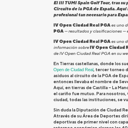
El III TUMI Spain Golf Tour, tras su
Circuito de la PGA de España. Aquí 
profesional tan necesario para Espa
IV Open Ciudad Real PGA
es uno d
PGA
— resultados y clasificaciones — 
IV Open Ciudad Real PGA
es uno de
información sobre
IV Open Ciudad 
de IV Open Ciudad Real PGA en su web 
En Tierras castellanas, donde los s
Open de Ciudad Real
, tercer torneo 
asiduos al circuito de la PGA de Es
entonces llevaba el nombre de Seve
Aquí, en tierras de Castilla – La M
el cariño fue mutuo. Para nosotros, 
ciudad, todas las instituciones, se 
Sin duda la Diputación de Ciudad Re
Através de su Área de Deportes diri
deportivas de primer nivel con capa
retorneo económico alcance los 4