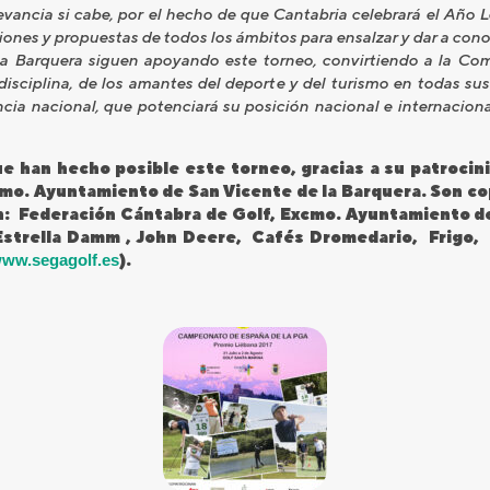
evancia si cabe, por el hecho de que Cantabria celebrará el Año 
iones y propuestas de todos los ámbitos para ensalzar y dar a con
a Barquera siguen apoyando este torneo, convirtiendo a la Co
disciplina, de los amantes del deporte y del turismo en todas sus
cia nacional, que potenciará su posición nacional e internacion
e han hecho posible este torneo, gracias a su patrocin
cmo. Ayuntamiento de San Vicente de la Barquera. Son c
an: Federación Cántabra de Golf, Excmo. Ayuntamiento 
 Estrella Damm , John Deere, Cafés Dromedario, Frigo,
ww.segagolf.es
).