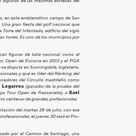
n algunas de las máximas estrellas del
sto, en este emblemático campo de San
. Una gran fiesta del golf nacional que
orre del Infantado, edificio del siglo
s torres. Es uno de los municipios por
an figuras de talla nacional como el
ior, Open de Escocia en 2013 y el PGA
se disputa en Sunningdale, Inglaterra.
sionales y que es líder del Ránking del
anadores del Circuito madrileño como
ús Legarrea
(ganador de la prueba del
ps Tour Open de Frassanelle), o
Xavi
ro centenar de grandes profesionales.
ntación del martes 28 de julio, con ese
profesaionales, el jueves 30 será el Pro-
sado por el Camino de Santiago, una