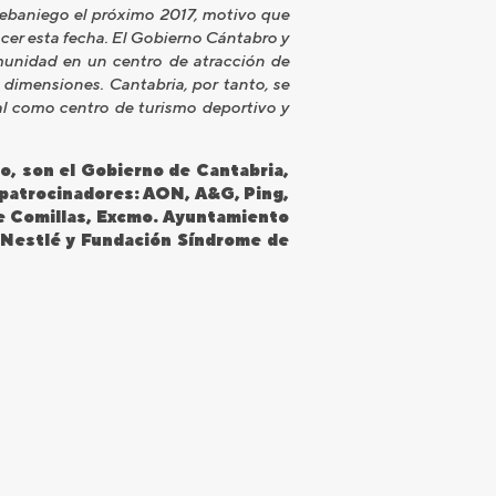
Lebaniego el próximo 2017, motivo que
ocer esta fecha. El Gobierno Cántabro y
munidad en un centro de atracción de
 dimensiones. Cantabria, por tanto, se
al como centro de turismo deportivo y
io, son el Gobierno de Cantabria,
opatrocinadores: AON, A&G, Ping,
de Comillas, Excmo. Ayuntamiento
 Nestlé y Fundación Síndrome de