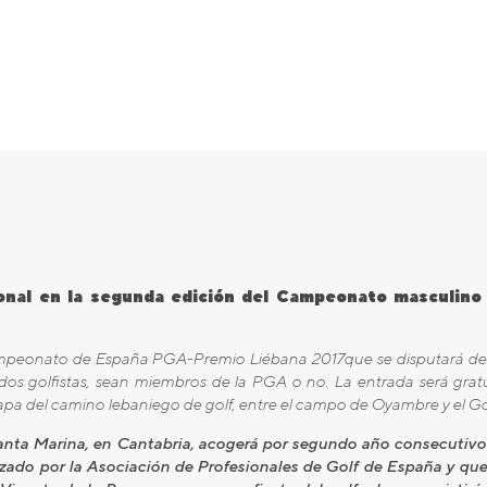
ional en la segunda edición del Campeonato masculino
mpeonato de España PGA-Premio Liébana 2017que se disputará del 3
dos golfistas, sean miembros de la PGA o no. La entrada será grat
etapa del camino lebaniego de golf, entre el campo de Oyambre y el G
 Santa Marina, en Cantabria, acogerá por segundo año consecutivo
izado por la Asociación de Profesionales de Golf de España y qu