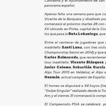
Cantabria y el Ayuntamiento de San Vi
panorama español.
Apenas falta una semana para que com
Vicente de la Barquera y diseñado por 
comenzará el próximo martes 28 con la
XV ubicado en Potes, capital de la Co
los que pasa la
Ruta Lebaniega
, que
Entre el centenar de jugadores que 
madrileño
Santi Luna
, con tres vic
Championship Senior en 2014) y que es
Carlos Balmaseda
, que recientemen
tour madrileño.
Vicente Blázquez
(
Javier Colomo
,
Sebastián García
Alps Tour 2015 en Valdeluz, el Alps d
Guzmán
, actual campeón de España 
El torneo se disputará a 54 hoyos (tre
“Golpe Singular” realizado desde la Torr
Am; y el viernes 31 comenzará la compe
El Campeonato PGA se celebrará por