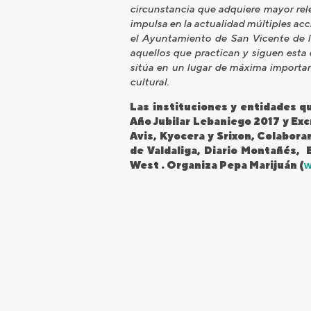
circunstancia que adquiere mayor rel
impulsa en la actualidad múltiples acc
el Ayuntamiento de San Vicente de l
aquellos que practican y siguen esta 
sitúa en un lugar de máxima importan
cultural.
Las instituciones y entidades qu
Año Jubilar Lebaniego 2017 y Ex
Avis, Kyocera y Srixon, Colabor
de Valdaliga, Diario Montañés,
West . Organiza Pepa Marijuán (
w