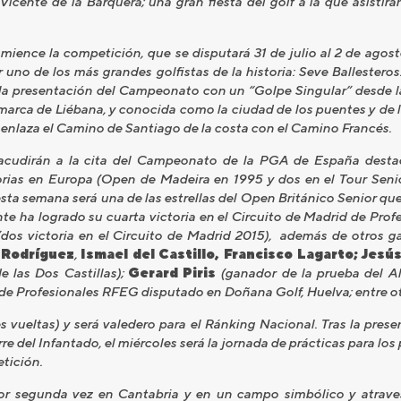
cente de la Barquera; una gran fiesta del golf a la que asistirá
ience la competición, que se disputará 31 de julio al 2 de ago
uno de los más grandes golfistas de la historia: Seve Ballesteros
 presentación del Campeonato con un “Golpe Singular” desde la T
marca de Liébana, y conocida como la ciudad de los puentes y de la
 enlaza el Camino de Santiago de la costa con el Camino Francés.
acudirán a la cita del Campeonato de la PGA de España destac
torias en Europa (Open de Madeira en 1995 y dos en el Tour Sen
ta semana será una de las estrellas del Open Británico Senior que 
te ha logrado su cuarta victoria en el Circuito de Madrid de Profe
dos victoria en el Circuito de Madrid 2015), además de otros g
 Rodríguez
,
Ismael del Castillo, Francisco Lagarto; Jes
e las Dos Castillas);
Gerard Piris
(ganador de la prueba del Al
de Profesionales RFEG disputado en Doñana Golf, Huelva; entre ot
s vueltas) y será valedero para el Ránking Nacional. Tras la prese
e del Infantado, el miércoles será la jornada de prácticas para los 
tición.
 segunda vez en Cantabria y en un campo simbólico y atrave