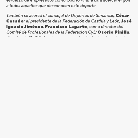
a todos aquellos que desconocen este deporte.
También se acercó el concejal de Deportes de Simancas,
César
Casado
; el presidente de la Federación de Castilla y León,
José
Ignacio Jiménez
;
Francisco Lagarto
, como director del
Comité de Profesionales de la Federación CyL;
Osorio Pinilla
,
director de Golf Entrepinos que agradeció a todos el equipo de
Entrepinos por el magnífico estado del campo y el duro trabajo
de los últimos días; y
Ander Martínez
, presidente de la PGA de
España, que apostilló que la PGA no es sólo una asociación de
profesionales (la más antigua de España) sino que uno de los
objetivos de la PGA es la divulgación y promoción del golf, sobre
todo en los más jóvenes, para que se acerquen a este deporte que
para algunos puede llegar a convertirse en su futuro profesional.
Tras la entrega de premios, profesionales de la talla de Alfredo
García Heredia, Dani Berná, Vicente Blázquez o Luis Portela,
entre otros, dieron sus primeras clases de golf a un grupo de
niños que se acercaron al campo de Entrepinos.