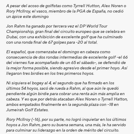
A pesar del acoso de golfistas como Tyrrell Hutton, Alex Noren o
Rory McIlroy, el vasco, miembro de la PGA de España, no cedió
un ápice este domingo
Jon Rahm ha ganado por tercera vez el DP World Tour
Championship, gran final del circuito europeo que se celebra en
Dubai, con una exhibición de excelente golf que ha culminado
con una ronda final de 67 golpes para -20 al total.
El español, que comenzaba el domingo en cabeza como
consecuencia de dos rondas intermedias de excelente golf -el 66
del viernes fue acompañado de un 65 el sábado-, se defendió de
la mejor forma posible, siendo agresivo desde el primer hoyo. Así
llegaron tres birdies en los tres primeros hoyos.
Ni siquiera el bogey al 4, el segundo que ha firmado en los
últimos 54 hoyos, sacó de rueda a Rahm, al que aún le quedó
pendiente algún birdie para cobrar una renta aún más amplia en
cabeza. Y es que por detrás atacaban Alex Noren o Tyrrell Hatton,
ambos empatados finalmente en la segunda plaza con -18 en
Jumeirah Golf Estates.
Rory McIlroy (-16), por su parte, no logró inquietar en los últimos
hoyos a Jon Rahm, pero su buena semana, una más, le ha servido
para culminar su liderazgo en la orden de mérito del circuito.