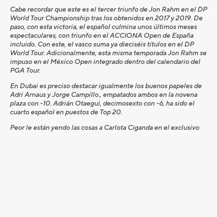
Cabe recordar que este es el tercer triunfo de Jon Rahm en el DP
World Tour Championship tras los obtenidos en 2017 y 2019. De
paso, con esta victoria, el español culmina unos últimos meses
espectaculares, con triunfo en el ACCIONA Open de España
incluido. Con este, el vasco suma ya dieciséis títulos en el DP
World Tour. Adicionalmente, esta misma temporada Jon Rahm se
impuso en el México Open integrado dentro del calendario del
PGA Tour.
En Dubai es preciso destacar igualmente los buenos papeles de
Adri Arnaus y Jorge Campillo., empatados ambos en la novena
plaza con -10. Adrián Otaegui, decimosexto con -6, ha sido el
cuarto español en puestos de Top 20.
Peor le están yendo las cosas a Carlota Ciganda en el exclusivo
CME Group Tour Championship, prueba de cierre del LPGA Tour.
La navarra marcha con +3 tras tres jornadas en las que no ha
encontrado su ritmo de juego. Por delante, una vuelta para
despedirse con un buen sabor de boca.
FUENTE: RFEG