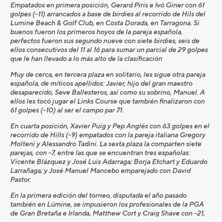
Empatados en primera posición, Gerard Piris e Ivó Giner con 61
golpes (-11) arrancados a base de birdies al recorrido de Hils del
Lumine Beach & Golf Club, en Costa Dorada, en Tarragona. Si
buenos fueron los primeros hoyos de la pareja española,
perfectos fueron sus segundo nueve con siete birdies, seis de
ellos consecutivos del 11 al 16 para sumar un parcial de 29 golpes
que le han llevado a lo más alto de la clasificación
Muy de cerca, en tercera plaza en solitario, les sigue otra pareja
española, de míticos apellidos: Javier, hijo del gran maestro
desaparecido, Seve Ballesteros, así como su sobrino, Manuel. A
ellos les tocó jugar el Links Course que también finalizaron con
61 golpes (-10) al ser el campo par 71.
En cuarta posición, Xavier Puig y Pep Anglés con 63 golpes en el
recorrido de Hills (-9) empatados con la pareja italiana Gregory
Molteni y Alessandro Tadini. La sexta plaza la comparten siete
parejas, con -7, entre las que se encuentran tres españolas:
Vicente Blázquez y José Luis Adarraga; Borja Etchart y Eduardo
Larrañaga; y José Manuel Mancebo emparejado con David
Pastor.
En la primera edición del torneo, disputada el año pasado
también en Lúmine, se impusieron los profesionales de la PGA
de Gran Bretaña e Irlanda, Matthew Cort y Craig Shave con -21,
que hoy han terminado su recorrido con 64 golpes (-7); y