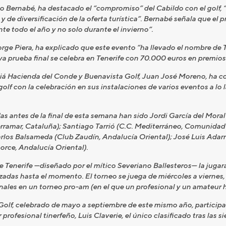
to Bernabé, ha destacado el “compromiso” del Cabildo con el golf,
 de diversificación de la oferta turística”. Bernabé señala que el 
te todo el año y no solo durante el invierno”.
orge Piera, ha explicado que este evento “ha llevado el nombre de T
uya prueba final se celebra en Tenerife con 70.000 euros en premios
Meliá Hacienda del Conde y Buenavista Golf, Juan José Moreno, ha c
olf con la celebración en sus instalaciones de varios eventos a lo la
s antes de la final de esta semana han sido Jordi García del Moral 
erramar, Cataluña); Santiago Tarrió (C.C. Mediterráneo, Comunidad 
os Balsameda (Club Zaudín, Andalucía Oriental); José Luis Adarra
orce, Andalucía Oriental).
e Tenerife —diseñado por el mítico Severiano Ballesteros— la jugará
izadas hasta el momento. El torneo se juega de miércoles a viernes,
nales en un torneo pro-am (en el que un profesional y un amateur h
 Golf, celebrado de mayo a septiembre de este mismo año, particip
profesional tinerfeño, Luis Claverie, el único clasificado tras las s