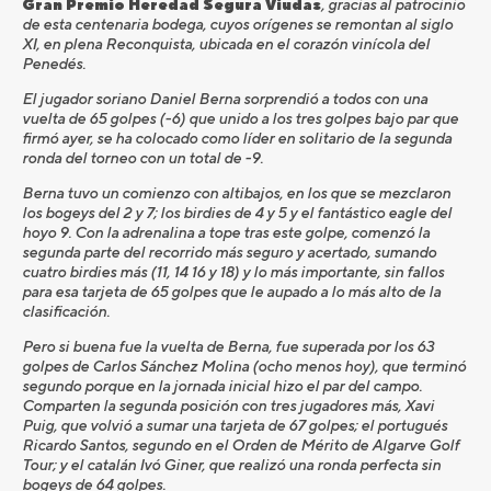
Gran Premio Heredad Segura Viudas
, gracias al patrocinio
de esta centenaria bodega, cuyos orígenes se remontan al siglo
XI, en plena Reconquista, ubicada en el corazón vinícola del
Penedés.
El jugador soriano Daniel Berna sorprendió a todos con una
vuelta de 65 golpes (-6) que unido a los tres golpes bajo par que
firmó ayer, se ha colocado como líder en solitario de la segunda
ronda del torneo con un total de -9.
Berna tuvo un comienzo con altibajos, en los que se mezclaron
los bogeys del 2 y 7; los birdies de 4 y 5 y el fantástico eagle del
hoyo 9. Con la adrenalina a tope tras este golpe, comenzó la
segunda parte del recorrido más seguro y acertado, sumando
cuatro birdies más (11, 14 16 y 18) y lo más importante, sin fallos
para esa tarjeta de 65 golpes que le aupado a lo más alto de la
clasificación.
Pero si buena fue la vuelta de Berna, fue superada por los 63
golpes de Carlos Sánchez Molina (ocho menos hoy), que terminó
segundo porque en la jornada inicial hizo el par del campo.
Comparten la segunda posición con tres jugadores más, Xavi
Puig, que volvió a sumar una tarjeta de 67 golpes; el portugués
Ricardo Santos, segundo en el Orden de Mérito de Algarve Golf
Tour; y el catalán Ivó Giner, que realizó una ronda perfecta sin
bogeys de 64 golpes.