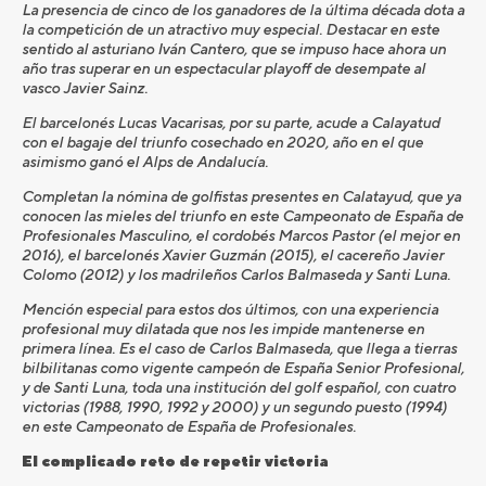
La presencia de cinco de los ganadores de la última década dota a
la competición de un atractivo muy especial. Destacar en este
sentido al asturiano Iván Cantero, que se impuso hace ahora un
año tras superar en un espectacular playoff de desempate al
vasco Javier Sainz.
El barcelonés Lucas Vacarisas, por su parte, acude a Calayatud
con el bagaje del triunfo cosechado en 2020, año en el que
asimismo ganó el Alps de Andalucía.
Completan la nómina de golfistas presentes en Calatayud, que ya
conocen las mieles del triunfo en este Campeonato de España de
Profesionales Masculino, el cordobés Marcos Pastor (el mejor en
2016), el barcelonés Xavier Guzmán (2015), el cacereño Javier
Colomo (2012) y los madrileños Carlos Balmaseda y Santi Luna.
Mención especial para estos dos últimos, con una experiencia
profesional muy dilatada que nos les impide mantenerse en
primera línea. Es el caso de Carlos Balmaseda, que llega a tierras
bilbilitanas como vigente campeón de España Senior Profesional,
y de Santi Luna, toda una institución del golf español, con cuatro
victorias (1988, 1990, 1992 y 2000) y un segundo puesto (1994)
en este Campeonato de España de Profesionales.
El complicado reto de repetir victoria