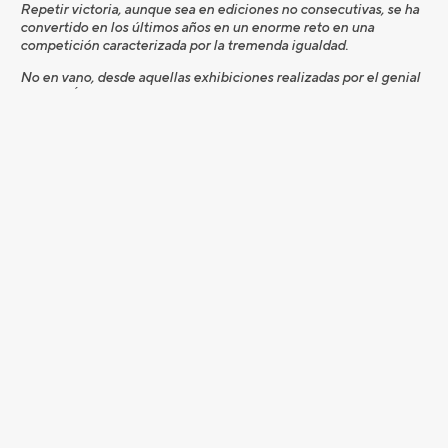
Repetir victoria, aunque sea en ediciones no consecutivas, se ha
convertido en los últimos años en un enorme reto en una
competición caracterizada por la tremenda igualdad.
No en vano, desde aquellas exhibiciones realizadas por el genial
Miguel Ángel Jiménez en la primera década de este siglo,
cuando se impuso en la ediciones de 2002, 2003 y 2006,
únicamente Sebastián García ha sido capaz de encadenar dos
victorias consecutivas, en concreto en 2017 y 2018, primeros
puestos conseguidos curiosamente en la sede que acoge el
presente Campeonato de España de Profesionales Masculino,
Gambito Golf Club Calatayud.
Por su parte, el asturiano Alfredo García Heredia y el catalán Xavi
Guzmán consiguieron repetir triunfo de forma alterna, en 2011,
2014 y 2019 el primero de ellos –ausente este año del torneo–, en
2013 y 2015 el segundo.
Mención especial merece también el caso del renombrado
Santiago Luna, con una trayectoria deportiva tan dilatada como
exitosa, que en el caso de los Campeonatos de España de
Profesionales incluye los referidos cuatro triunfos y dos más de
categoría Senior (2015 y 2017).
Un palmarés repleto de gloriosos jugadores