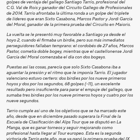
golpes de ventaja del gallego Santiago Tarrío, profesional del
C.G. Val de Rois y ganador del Circuito Gallego de Profesionales
de 2014. Tarrío afrontaba la última ronda a un golpe del triplete
de líderes que eran Sixto Casabona, Marcos Pastor y Jordi García
del Moral, ganador de la primera prueba del Circuito en Maioris.
La vuelta se le presentó muy favorable a Santiago ya desde el
hoyo 2, cuando él firmaba un birdie, pero sus más inmediatos
perseguidores fallaban temprano: el cordobés de 27 años, Marcos
Pastor, cometía doble bogey, mientras que el castellonense Jordi
García del Moral comenzaba el día con dos bogeys.
Puestas así las cosas, parecía que solo Sixto Casabona iba a
aguantar la presión y el ritmo que le imponía Tarrío. El jugador
valenciano estuvo certero: dos birdies por los nueve primeros
hoyos y dos por los segundos, 68 golpes (-11), un excelente
resultado pero insuficiente para parar el empuje del gallego, que
sumaba tres birdies por los nueve primeros hoyos y cuatro por los
nueve segundos.
Tarrio cumple así uno de los objetivos que se ha marcado este
año, desde que en diciembre pasado superara la Final de la
Escuela de Clasificación del Alps Tour que se disputó en La
Manga, que es ganar torneos y seguir mejorando como
profesional hasta llegar al Tour europeo. Esta es la segunda
victoria de Tarrío este año, que ya ganó la primera prueba del IX