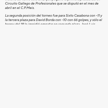
Circuito Gallego de Profesionales que se disputó en el mes de
abril en el C.P.Meis.
La segunda posición del torneo fue para Sixto Casabona con -11 y
la tercera plaza para David Borda con -10 con 66 golpes, y sólo el
bogey del 18 le impidió empatar en segunda plaza. José Luis
Adarraga, ganador de la cuarta prueba del Circuito gallego de
profesionales y segundo clasificado del Órden de Mérito gallego,
terminó en una estupenda cuarta posición, tras una ronda de 67
golpes (-9), empatado con el cordobés Marcos Pastor (70)
golpes. Jordi García del Moral terminó en sexta posición
empatado tras sus 71 finales (-8).
Destacar la novena posición del portugués Joao Carlota, que hoy
terminó con 66 golpes (-8). Y la victoria en el Pro-Am de la única
mujer en el torneo, Natalia Escuriola, que en la clasificación
general terminó en decimoquinta posición, empatada con Javi
Ballesteros, Gonzalo Gancedo, Xavi Puig y Carlos Suneson a -2.
La siguiente prueba del
Circuito Profesional Meliá
Hoteles International Premium 2016, organizada por
Gambito Golf,
será en Madrid, en el Casino Club de Golf
Retamares del 15 al 17 de junio.
Resultados en golfdirecto.com: