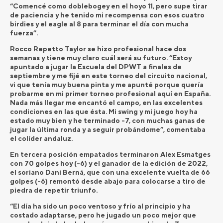
“Comencé como doblebogey en el hoyo 11, pero supe tirar
de paciencia y he tenido mi recompensa con esos cuatro
birdies y el eagle al 8 para terminar el día con mucha
fuerza”.
Rocco Repetto Taylor se hizo profesional hace dos
semanas y tiene muy claro cuál será su futuro. “Estoy
apuntado a jugar la Escuela del DPWT a finales de
septiembre y me fijé en este torneo del circuito nacional,
vi que tenía muy buena pinta y me apunté porque quería
probarme en mi primer torneo profesional aquí en España.
Nada más llegar me encantó el campo, en las excelentes
condiciones en las que ésta. Mi swing y mi juego hoy ha
estado muy bien y he terminado -7, con muchas ganas de
jugar la última ronda y a seguir probándome”, comentaba
el colíder andaluz.
En tercera posición empatados terminaron Alex Esmatges
con 70 golpes hoy (-6) y el ganador de la edición de 2022,
el soriano Dani Berná, que con una excelente vuelta de 66
golpes (-6) remontó desde abajo para colocarse a tiro de
piedra de repetir triunfo.
“El día ha sido un poco ventoso y frío al principio y ha
costado adaptarse, pero he jugado un poco mejor que