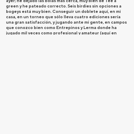
ayer; he dejado las bolas más cerca, muy bien de Tee a
green y he pateado correcto. Seis birdies sin opciones a
bogeys está muy bien. Conseguir un doblete aquí, en mi
casa, en un torneo que sólo lleva cuatro ediciones sería
una gran satisfacción, y jugando ante mi gente, en campos
que conozco bien como Entrepinos y Lerma donde ha
jugado mil veces como profesional y amateur (aquí en
Lerma he sido campeón de Castilla y León un par de veces).
Parece que todo ese trabajo amateur al final tiene sus
frutos y con la vuelta de hoy me he dado una oportunidad
de volver a ganar otro torneo profesional”, comentó Berná
al terminar.