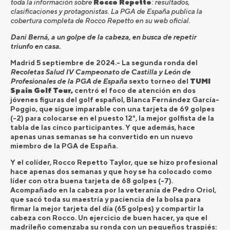
toda la información sobre
Rocco Repetto
: resultados,
clasificaciones y protagonistas. La PGA de España publica la
cobertura completa de Rocco Repetto en su web oficial.
Dani Berná, a un golpe de la cabeza, en busca de repetir
triunfo en casa.
Madrid 5 septiembre de 2024.- La segunda ronda del
Recoletas Salud IV Campeonato de Castilla y León de
Profesionales de la PGA de España
sexto torneo del
TUMI
Spain Golf Tour,
centró el foco de atención en dos
jóvenes figuras del golf español, Blanca Fernández García-
Poggio, que sigue imparable con una tarjeta de 69 golpes
(-2) para colocarse en el puesto 12º, la mejor golfista de la
tabla de las cinco participantes. Y que además, hace
apenas unas semanas se ha convertido en un nuevo
miembro de la PGA de España.
Y el colíder, Rocco Repetto Taylor, que se hizo profesional
hace apenas dos semanas y que hoy se ha colocado como
líder con otra buena tarjeta de 68 golpes (-7).
Acompañado en la cabeza por la veteranía de Pedro Oriol,
que sacó toda su maestría y paciencia de la bolsa para
firmar la mejor tarjeta del día (65 golpes) y compartir la
cabeza con Rocco. Un ejercicio de buen hacer, ya que el
madrileño comenzaba su ronda con un pequeños traspiés: