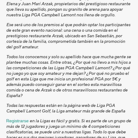
Elena y Juan Marí Arzak, propietarios del prestigioso restaurante
que lleva su apellido, pongan su granito de arena para apoyar
nuestra Liga PGA Campbell Lamont nos llena de orgullo.
Ese será uno de los premios al que podrán optar los participantes
de este gran evento nacional: una cena o una comida en el
prestigioso restaurante Arzak, ubicado en San Sebastián, por
cortesía de la familia, comprometida también en la promoción
del golf amateur.
Todos los conocemos y solo su apellido hace que mucha gente se
plantee muchas cosas. Entre otras, ¿Por qué no llevo a mis hijos a
las competiciones de las Ligas PGA Campbell Lamont? ¿Por qué
no juego yo que soy amateur y me dejan? ¿Por qué no pruebo el
golf en esta Liga que me inicia un profesional PGA por 5€ y
además puedo conseguir ganar en el sorteo esta maravillosa
comida o cena de Arzak o de otros maravillosos restaurantes de
España?
Todas las respuestas están en la página web de Liga PGA
Campbell Lamont Golf, la Liga amateur más grande de España
Registrarse
en la Ligas es fácil y gratis. Si es parte de un grupo de
más de 12 jugadores y juega un mínimo de 4 competiciones
clasificatorias, se puede unir a nuestras ligas. Todo lo que debe
hacer es sus dos mejores jugadores, ganadores de su Liga, que