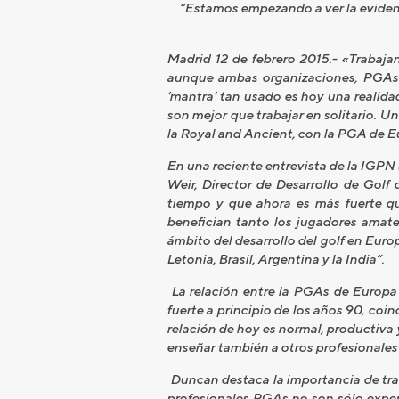
“Estamos empezando a ver la evidenc
Madrid 12 de febrero 2015.- «Trabaja
aunque ambas organizaciones, PGAs 
‘mantra’ tan usado es hoy una realida
son mejor que trabajar en solitario. U
la Royal and Ancient, con la PGA de E
En una reciente entrevista de la IGPN 
Weir, Director de Desarrollo de Golf 
tiempo y que ahora es más fuerte qu
benefician tanto los jugadores amate
ámbito del desarrollo del golf en Euro
Letonia, Brasil, Argentina y la India”.
La relación entre la PGAs de Europa 
fuerte a principio de los años 90, co
relación de hoy es normal, productiva
enseñar también a otros profesionales
Duncan destaca la importancia de trab
profesionales PGAs no son sólo exper