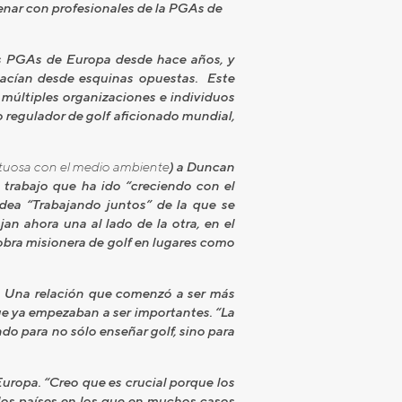
enar con profesionales de la PGAs de
las PGAs de Europa desde hace años, y
acían desde esquinas opuestas. Este
 múltiples organizaciones e individuos
o regulador de golf aficionado mundial,
etuosa con el medio ambiente
) a Duncan
e trabajo que ha ido “creciendo con el
dea “Trabajando juntos” de la que se
n ahora una al lado de la otra, en el
 obra misionera de golf en lugares como
s. Una relación que comenzó a ser más
ue ya empezaban a ser importantes. “La
o para no sólo enseñar golf, sino para
uropa. “Creo que es crucial porque los
los países en los que en muchos casos