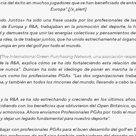
ia del éxito en muchos jugadores que se han beneficiado de entr
Europa”.[/x_alert]
ndo Juntos» ha sido una frase usada por los profesionales de 
de Europa y R&A, trabajaban en la promoción del deporte, lo h
d y demuestra que unir las energías colectivas y pensamientos de
na idea, la de trabajar juntos, que ha unido estrechamente al órgan
uropa en pro del golf por todo el mundo.
(
The International Green Purchasing Network, una asociación resp
de la R&A, explica cómo se ha ido fortaleciendo esta relación d
e nunca”. Duncan ha sido el ideólogo de poner en marcha la i
urs como los profesionales PGAs. “Las dos organizaciones trabaja
pa, y también en todos los rincones del mundo, llevando a cabo la
y la R&A se ha ido estrechando y creciendo en los últimos año
incidiendo con los beneficios que obtuvieron del Open Británico, q
 y armoniosa. Ahora enviamos Profesionales PGAs por todo el mund
 y dejar un legado fundamental para nuestro deporte”.
ajar con profesionales PGAs para el buen desarrollo del golf en E
tos profesores de golf sino también embajadores del deporte en 