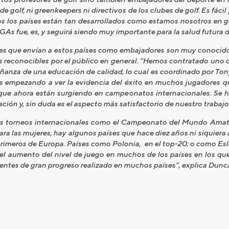
e golf, ni greenkeepers ni directivos de los clubes de golf. Es f
 los países están tan desarrollados como estamos nosotros en go
PGAs fue, es, y seguirá siendo muy importante para la salud futura 
es que envían a estos países como embajadores son muy conocidos 
s reconocibles por el público en general. “Hemos contratado uno o 
ñanza de una educación de calidad, lo cual es coordinado por Ton
 empezando a ver la evidencia del éxito en muchos jugadores q
que ahora están surgiendo en campeonatos internacionales. Se ha
ción y, sin duda es el aspecto más satisfactorio de nuestro trabajo
s torneos internacionales como el Campeonato del Mundo Amate
ara las mujeres, hay algunos países que hace diez años ni siquiera
 primeros de Europa. Países como Polonia, en el top-20; o como Esl
 el aumento del nivel de juego en muchos de los países en los q
tes de gran progreso realizado en muchos países”, explica Dunc