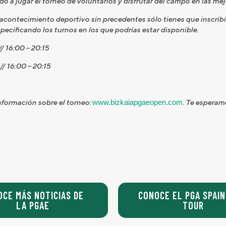
do a jugar el torneo de voluntarios y disfrutar del campo en las me
e acontecimiento deportivo sin precedentes sólo tienes que inscrib
ecificando los turnos en los que podrías estar disponible.
// 16:00 – 20:15
 // 16:00 – 20:15
nformación sobre el torneo:
www.bizkaiapgaeopen.com
. Te esperam
OCE MÁS NOTICIAS DE
CONOCE EL PGA SPAIN
LA PGAE
TOUR