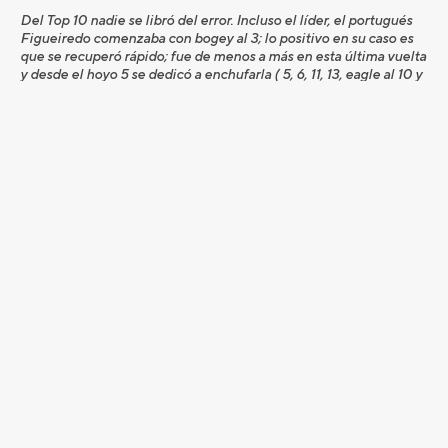
Del Top 10 nadie se libró del error. Incluso el líder, el portugués
Figueiredo comenzaba con bogey al 3; lo positivo en su caso es
que se recuperó rápido; fue de menos a más en esta última vuelta
y desde el hoyo 5 se dedicó a enchufarla ( 5, 6, 11, 13, eagle al 10 y
un birdie final con emoción en el 18 que le dio ese golpe de
ventaja sobre Alfredo García Heredia, que he perseguido la
victoria con ahínco en esta semana, siempre al acecho del líder.
Siete birdies y dos bogeys para el gijonés que se quedó a las
puertas de forzar el play-off. Destacar también la sexta plaza del
madrileño Pedro Oriol, con los 70 de hoy.
En el play-off que se disputó simultáneamente con la ronda final,
tal y como viene siendo habitual en el Circuito, se impuso el
sueco Peter Gustafsson.
Con esta Gran Final concluye el
I Circuito Profesional Meliá
Hotels Internacional Premium 2016
que ha contado con
ocho ganadores de excepción como han sido: Jordi García del
Moral (Mallorca), Carlos García Simarro (Terramar), Santiago
Tarrío (Castellón), Pedro Oriol (Madrid), Carlos Balmaseda
(Zaudín) y José Luis Adarraga (Logroño), Javier Gallegos