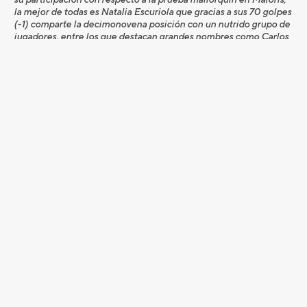
la mejor de todas es Natalia Escuriola que gracias a sus 70 golpes
(-1) comparte la decimonovena posición con un nutrido grupo de
jugadores, entre los que destacan grandes nombres como Carlos
Rodiles, Ivó Giner, Jesús María Arruti, o el portugués Tiago Cruz.
El veterano jugador Santi Luna volvió a ser una de las estrellas a
seguir, antes de su comienzo en el Circuito europeo Senior,
terminando al par del campo. Destacar la presencia de Miguel
Cabrera Bello, hermano de Rafa (que tan notoria participación ha
tenido esta semana pasada en el Master de Augusta, donde
terminó entre los 20º). El pequeño de la saga terminó con 72
golpes (+1).
El
Gran Premio Heredad Segura Viudas
, que se disputará
en el campo catalán de Terramar del 12 al 15 de abril, será la
segunda prueba del
Circuito Profesional Meliá Hotels
Internacional Premium 2016
que constará de siete pruebas
en algunos de los mejores campos de España, más la Gran Final
Nacional que se jugará en Buenavista, Tenerife, a mediados de
diciembre.