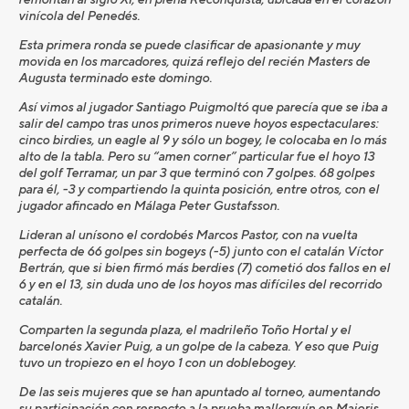
vinícola del Penedés.
Esta primera ronda se puede clasificar de apasionante y muy
movida en los marcadores, quizá reflejo del recién Masters de
Augusta terminado este domingo.
Así vimos al jugador Santiago Puigmoltó que parecía que se iba a
salir del campo tras unos primeros nueve hoyos espectaculares:
cinco birdies, un eagle al 9 y sólo un bogey, le colocaba en lo más
alto de la tabla. Pero su “amen corner” particular fue el hoyo 13
del golf Terramar, un par 3 que terminó con 7 golpes. 68 golpes
para él, -3 y compartiendo la quinta posición, entre otros, con el
jugador afincado en Málaga Peter Gustafsson.
Lideran al unísono el cordobés Marcos Pastor, con na vuelta
perfecta de 66 golpes sin bogeys (-5) junto con el catalán Víctor
Bertrán, que si bien firmó más berdies (7) cometió dos fallos en el
6 y en el 13, sin duda uno de los hoyos mas difíciles del recorrido
catalán.
Comparten la segunda plaza, el madrileño Toño Hortal y el
barcelonés Xavier Puig, a un golpe de la cabeza. Y eso que Puig
tuvo un tropiezo en el hoyo 1 con un doblebogey.
De las seis mujeres que se han apuntado al torneo, aumentando
su participación con respecto a la prueba mallorquín en Maioris,