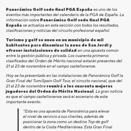
Panorámica Golf sede final PGA España
es uno de los
eventos más importantes del calendario de la PGA de España. La
información sobre
Panorámica Golf sede final PGA
España
se actualiza en esta sección con todos los resultados,
clasificaciones y noticias del circuito profesional español.
Turismo y golf se unen en un municipio de mil
habitantes para dinamizar la zona de San Jordi y
ofrecer instalaciones de calidad
en una apuesta común
entre la gestión pública y privada. Los cuarenta primeros
clasificados del Orden de Mérito nacional estarán presentes del
21 al 23 de noviembre en el campo castellonense.
Hoy se ha presentado en las instalaciones de Panorámica Golf la
Gran Final del TumiSpain Golf Tour, el circuito nacional, que del
21 al 23 de noviembre
reunirá a los cuarenta mejores
jugadores del Orden de Mérito Nacional
. La gran noticia
es que el campo castellonense será el escenario de este
importante evento.
“Esta es una apuesta de Panorámica para elevar
el nivel de servicio a sus clientes, además de
posicionar la zona como un destino Top de golf
dentro de la Costa Mediterránea. Esta Gran Final