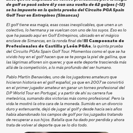
de golf se posó sobre él y con una vuelta de 62 golpes (-12)
se ha impuesto en la quinta prueba del Circuito PGA Spain
Golf Tour en Entrepinos (Simancas)
El golf tiene esa magia, esas cosas inexplicables, que unen a un
colectivo, lo hermana y se vuelcan con uno de los suyos. Eso es lo
que ha pasado aquí en Golf Entrepinos, ubicado en el mágico
enclave de Simancas, en la ronda final del
III Campeonato de
Profesionales de Castilla y León PGAe
, la quinta prueba
del Circuito PGAs Spain Golf Tour. Momentos como el que se ha
vivido hoy en el golf hacen que se te ponga la piel de gallina, que
las lágrimas afloren sin querer, y que este deporte trascienda más
allá de la competición, a lo más profundo del ser humano.
Pablo Martín Benavides, uno de los jugadores amateurs que
hicieron historia en el golf español, ya que en 2007 se convirtió
en el primer jugador amateur en ganar un torneo profesional del
DP World Tour en Portugal, y a partir de ahí su carrera fue
meteórica, sumando dos victorias más como profesional. Pero la
vida le mostró la otra cara de la moneda. Sumido en un divorcio
duro y extenuante, dejó de jugar al golf y desde hacía seis años
había abandonado los campos de golf por los juzgados tratando
de recuperar a sus hijos. Batalla que ha dado por perdida y ahora
trata de volver al deporte que se lo dio todo.