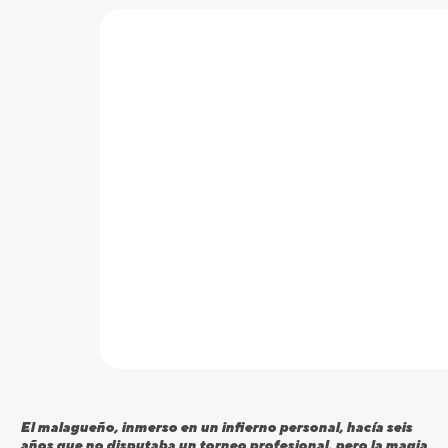
El malagueño, inmerso en un infierno personal, hacía seis
años que no disputaba un torneo profesional, pero la magia