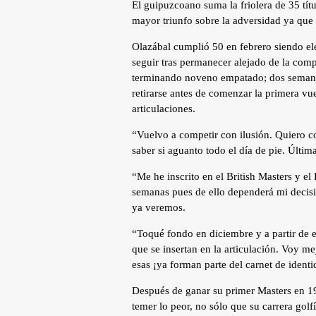
El guipuzcoano suma la friolera de 35 tít
mayor triunfo sobre la adversidad ya que 
Olazábal cumplió 50 en febrero siendo ele
seguir tras permanecer alejado de la com
terminando noveno empatado; dos semanas
retirarse antes de comenzar la primera vu
articulaciones.
“Vuelvo a competir con ilusión. Quiero c
saber si aguanto todo el día de pie. Últi
“Me he inscrito en el British Masters y e
semanas pues de ello dependerá mi decisi
ya veremos.
“Toqué fondo en diciembre y a partir de e
que se insertan en la articulación. Voy m
esas ¡ya forman parte del carnet de identi
Después de ganar su primer Masters en 199
temer lo peor, no sólo que su carrera golfí