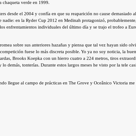
da chaqueta verde en 1999.
ters desde el 2004 y confía en que su reaparición no cause demasiado al
que nadie: en la Ryder Cup 2012 en Medinah protagonizó, probablemente, l
los enfrentamientos individuales del último día y se trajo el trofeo a E
bromea sobre sus anteriores hazañas y piensa que tal vez hayan sido ol
competición fuese lo más discreta posible. Yo ya no soy noticia, la buen
rdas, Brooks Koepka con un hierro cuatro a 224 metros, tiros extraor
 lo demás, tonterías. Durante estos largos meses he visto por la tele cas
ndo llegue al campo de prácticas en The Grove y Oceânico Victoria me t