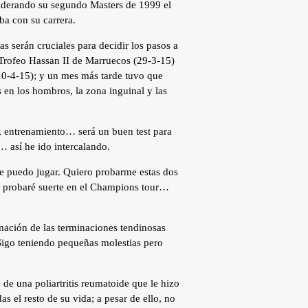
nsiderando su segundo Masters de 1999 el
ba con su carrera.
s serán cruciales para decidir los pasos a
 Trofeo Hassan II de Marruecos (29-3-15)
0-4-15); y un mes más tarde tuvo que
 en los hombros, la zona inguinal y las
, entrenamiento… será un buen test para
… así he ido intercalando.
ue puedo jugar. Quiero probarme estas dos
 o probaré suerte en el Champions tour…
amación de las terminaciones tendinosas
 Sigo teniendo pequeñas molestias pero
de una poliartritis reumatoide que le hizo
as el resto de su vida; a pesar de ello, no