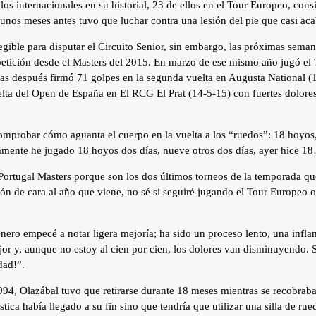
ulos internacionales en su historial, 23 de ellos en el Tour Europeo, co
unos meses antes tuvo que luchar contra una lesión del pie que casi aca
gible para disputar el Circuito Senior, sin embargo, las próximas semana
petición desde el Masters del 2015. En marzo de ese mismo año jugó el
 después firmó 71 golpes en la segunda vuelta en Augusta National (1
elta del Open de España en El RCG El Prat (14-5-15) con fuertes dolores
omprobar cómo aguanta el cuerpo en la vuelta a los “ruedos”: 18 hoyos
mamente he jugado 18 hoyos dos días, nueve otros dos días, ayer hice 18
l Portugal Masters porque son los dos últimos torneos de la temporada q
ón de cara al año que viene, no sé si seguiré jugando el Tour Europeo
nero empecé a notar ligera mejoría; ha sido un proceso lento, una infl
ejor y, aunque no estoy al cien por cien, los dolores van disminuyendo.
dad!”.
4, Olazábal tuvo que retirarse durante 18 meses mientras se recobraba 
stica había llegado a su fin sino que tendría que utilizar una silla de rued