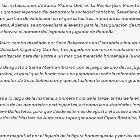
las instalaciones de Santa Marina Golf, en La Revilla (San Vicente d
s grandes leyendas del deporte y la sociedad cántabra, Severiano 
un partido de exhibición en el que estos tres importantes nombres
eros. Además, se aprovechará el evento para la inauguración de una
e llevará el nombre del legendario jugador de Pedreña.
 único campo diseñado por Seve Ballesteros en Cantabria e inaugu
a Olazábal, Ciganda y Carriles, tres jugadores con una vinculación 
ganización para dar lustre a un más que merecido homenaje a la ino
0 de agosto a Santa Marina vibrarán con el juego de uno de los j
zábal, al igual que lo harán con una jugadora española referente 
iscípulos de Seve Ballesteros y que actualmente compite con grand
á a lo largo de la mañana, a primera hora de la tarde, antes de la en
cia de los deportistas participantes, así como las autoridades loc
ve Ballesteros, para que desde este mes de agosto el acceso a est
nador del Masters de Augusta y triple ganador del Open Británico, 
orme magnitud por el legado de la figura homenajeada y por los dep