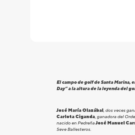
El campo de golf de Santa Marina, 
Day” a la altura de la leyenda del g
José María Olazábal
, dos veces gan
Carlota Ciganda
, ganadora del Orde
nacido en Pedreña
José Manuel Car
Seve Ballesteros.