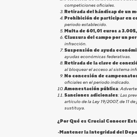
competiciones oficiales.
Retirada del hándicap de un m
Prohibición de participar en 
periodo establecido.
Multa de 601,01 euros a 3.005
Clausura del campo por un pe
infracción.
Suspensión de ayuda económica
ayudas económicas federativas.
Retirada de la clave de conexi
al bloquear el acceso al sistema in
No concesión de campeonatos o
oficiales en el periodo indicado.
Amonestación pública
: Adverte
Sanciones adicionales
: Las pre
artículo de la Ley 19/2007, de 11 de 
sustituya.
¿Por Qué es Crucial Conocer Est
•
Mantener la Integridad del Dep