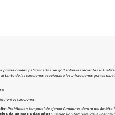
s profesionales y aficionados del golf sobre las recientes actualiz
l tanto de las sanciones asociadas a las infracciones graves para m
es
siguientes sanciones:
año
: Prohibición temporal de ejercer funciones dentro del ámbito f
ativa de un mes a dos años
: Suspensión temporal de la licencia 