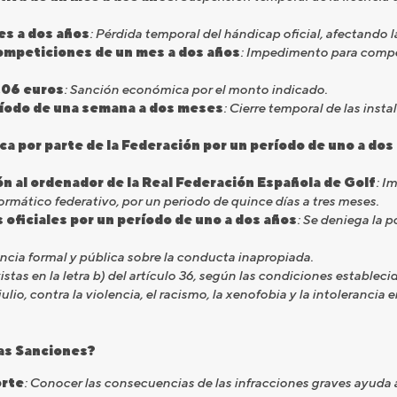
es a dos años
: Pérdida temporal del hándicap oficial, afectando 
competiciones de un mes a dos años
: Impedimento para compet
,06 euros
: Sanción económica por el monto indicado.
ríodo de una semana a dos meses
: Cierre temporal de las inst
 por parte de la Federación por un período de uno a dos
ón al ordenador de la Real Federación Española de Golf
: I
formático federativo, por un periodo de quince días a tres meses.
ficiales por un período de uno a dos años
: Se deniega la 
ncia formal y pública sobre la conducta inapropiada.
vistas en la letra b) del artículo 36, según las condiciones establecid
julio, contra la violencia, el racismo, la xenofobia y la intolerancia 
as Sanciones?
orte
: Conocer las consecuencias de las infracciones graves ayuda a p