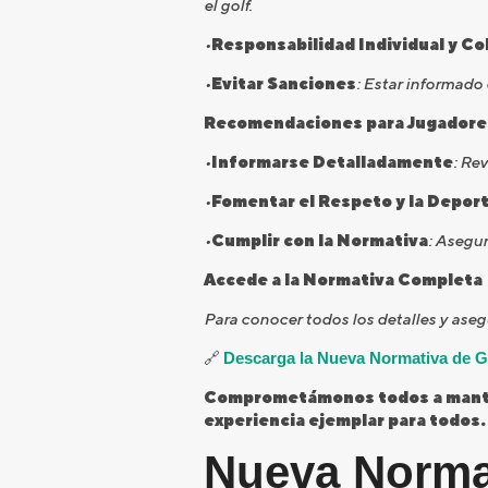
el golf.
•
Responsabilidad Individual y Co
•
Evitar Sanciones
: Estar informado
Recomendaciones para Jugadore
•
Informarse Detalladamente
: Re
•
Fomentar el Respeto y la Deport
•
Cumplir con la Normativa
: Asegur
Accede a la Normativa Completa
Para conocer todos los detalles y aseg
🔗
Descarga la Nueva Normativa de G
Comprometámonos todos a mantene
experiencia ejemplar para todos.
Nueva Normat