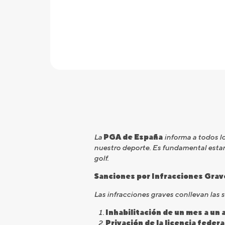
La
PGA de España
informa a todos lo
nuestro deporte. Es fundamental estar a
golf.
Sanciones por Infracciones Grav
Las infracciones graves conllevan las 
Inhabilitación de un mes a un 
Privación de la licencia feder