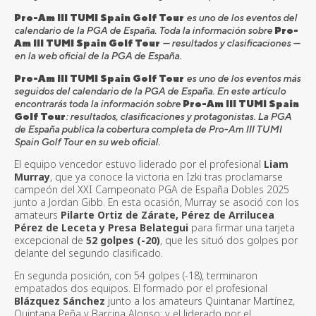
Pro-Am III TUMI Spain Golf Tour
es uno de los eventos del
calendario de la PGA de España. Toda la información sobre
Pro-
Am III TUMI Spain Golf Tour
— resultados y clasificaciones —
en la web oficial de la PGA de España.
Pro-Am III TUMI Spain Golf Tour
es uno de los eventos más
seguidos del calendario de la PGA de España. En este artículo
encontrarás toda la información sobre
Pro-Am III TUMI Spain
Golf Tour
: resultados, clasificaciones y protagonistas. La PGA
de España publica la cobertura completa de Pro-Am III TUMI
Spain Golf Tour en su web oficial.
El equipo vencedor estuvo liderado por el profesional
Liam
Murray
, que ya conoce la victoria en Izki tras proclamarse
campeón del XXI Campeonato PGA de España Dobles 2025
junto a Jordan Gibb. En esta ocasión, Murray se asoci
ó
con los
amateurs
Pilarte Ortiz de Z
á
rate, P
é
rez de Arrilucea
P
é
rez de Leceta y Presa Belategui
para firmar una tarjeta
excepcional de
52 golpes (-20)
, que les situ
ó
dos golpes por
delante del segundo clasificado.
En segunda posición, con 54 golpes (-18), terminaron
empatados dos equipos. El formado por el profesional
Blá
zquez S
á
nchez
junto a los amateurs Quintanar Mart
í
nez,
Quintana Pe
ña y Barcina Alonso; y el liderado por el