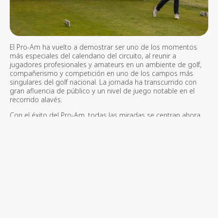
El Pro-Am ha vuelto a demostrar ser uno de los momentos
m
á
s especiales del calendario del circuito, al reunir a
jugadores profesionales y amateurs en un ambiente de golf,
compañerismo y competición en uno de los campos m
á
s
singulares del golf nacional. La jornada ha transcurrido con
gran afluencia de p
ú
blico y un nivel de juego notable en el
recorrido alav
é
s.
Con el
é
xito del Pro-Am, todas las miradas se centran ahora
en la competició
n profesional. El
XXII Campeonato de la
PGA de Españ
a Dobles
dar
á
comienzo este mi
é
rcoles 15 de
abril, con m
á
s de 142 jugadores inscritos, en formato Mejor
Bola a 36 hoyos, 18 hoyos por jornada, que garantizar
á
n
espect
á
culo, estrategia y emoción hasta el
ú
ltimo putt.
El campo diseñado por Seve acoger
á
a figuras de primer nivel
como
Á
ngel Hidalgo
, campeón del Open de España 2025 del
DPWT tras vencer a Jon Rahm en play-off y principal favorito al
t
í
tulo, junto a nombres consagrados del Circuito Europeo
como
Gonzalo Fern
á
ndez Castañ
o,
Á
lvaro Quir
ós, Carlos