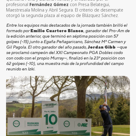
profesional
Fern
á
ndez Gó
mez
con Presa Belategui,
Maestresala Molina y Abril Segura. El criterio de desempate
otorg
ó
la segunda plaza al equipo de Bl
á
zquez S
á
nchez.
Entre los equipos m
á
s destacados de la jornada tambi
é
n brill
ó
el
formado por
Emilio Cuartero Blanco
, ganador del Pro-Am de
la edició
n anterior, que termin
ó en s
é
ptima posición con 57
golpes (-15) junto a Egañ
a Pe
ñ
agaricano, S
á
nchez M
ª
Carmen y
Gil Pagola. El otro ganador del año pasado,
Jordan Gibb
—
que
se proclam
ó
campeón del XXI Campeonato PGA Dobles codo
con codo con el propio Murray
—
, finaliz
ó
en la 23
ª
posición con
62 golpes (-10), una muestra m
á
s de la profundidad del campo
reunido en Izki.