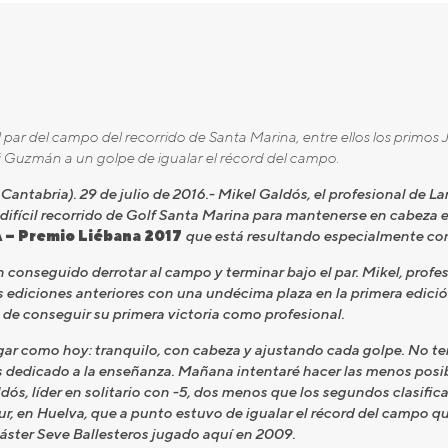
 par del campo del recorrido de Santa Marina, entre ellos los primos
i Guzmán a un golpe de igualar el récord del campo.
, Cantabria). 29 de julio de 2016.- Mikel Galdós, el profesional de
difícil recorrido de Golf Santa Marina para mantenerse en cabeza 
 – Premio Liébana 2017
que está resultando especialmente comp
 conseguido derrotar al campo y terminar bajo el par. Mikel, profes
s ediciones anteriores con una undécima plaza en la primera edici
n de conseguir su primera victoria como profesional.
gar como hoy: tranquilo, con cabeza y ajustando cada golpe. No 
dedicado a la enseñanza. Mañana intentaré hacer las menos posible 
dós, líder en solitario con -5, dos menos que los segundos clasifi
ur, en Huelva, que a punto estuvo de igualar el récord del campo q
áster Seve Ballesteros jugado aquí en 2009.