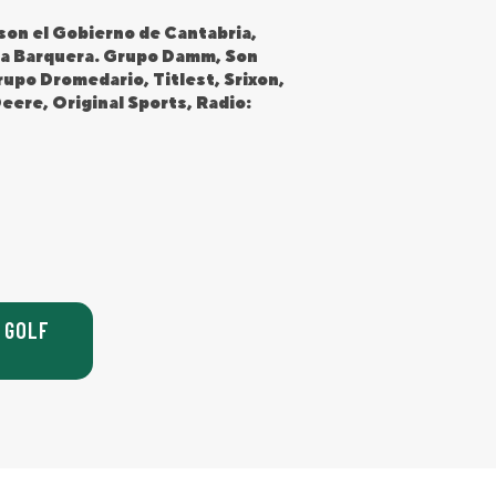
 son el Gobierno de Cantabria,
 la Barquera. Grupo Damm, Son
rupo Dromedario, Titlest, Srixon,
eere, Original Sports, Radio:
 GOLF