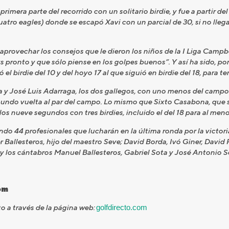
mera parte del recorrido con un solitario birdie, y fue a partir de
uatro eagles) donde se escapó Xavi con un parcial de 30, si no llega 
aprovechar los consejos que le dieron los niños de la I Liga Camp
 pronto y que sólo piense en los golpes buenos”. Y así ha sido, po
 el birdie del 10 y del hoyo 17 al que siguió en birdie del 18, para t
y José Luis Adarraga, los dos gallegos, con uno menos del campo.
undo vuelta al par del campo. Lo mismo que Sixto Casabona, que s
los nueve segundos con tres birdies, incluido el del 18 para al men
o 44 profesionales que lucharán en la última ronda por la victoria.
 Ballesteros, hijo del maestro Seve; David Borda, Ivó Giner, David 
y los cántabros Manuel Ballesteros, Gabriel Sota y José Antonio S
om
to a través de la página web:
golfdirecto.com