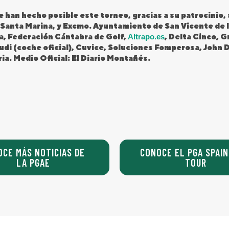
 han hecho posible este torneo, gracias a su patrocinio,
f Santa Marina, y Excmo. Ayuntamiento de San Vicente de
, Federación Cántabra de Golf,
Altrapo.es
, Delta Cinco, G
udi (coche oficial), Cuvice, Soluciones Fomperosa, John D
ia. Medio Oficial: El Diario Montañés.
OCE MÁS NOTICIAS DE
CONOCE EL PGA SPAIN
LA PGAE
TOUR