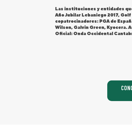
Las instituciones y entidades que
Año Jubilar Lebaniego 2017, Gol
copatrocinadores: PGA de España
Wilson, Galvin Green, Kyocera. A
Oficial: Onda Occidental Cantabr
CON