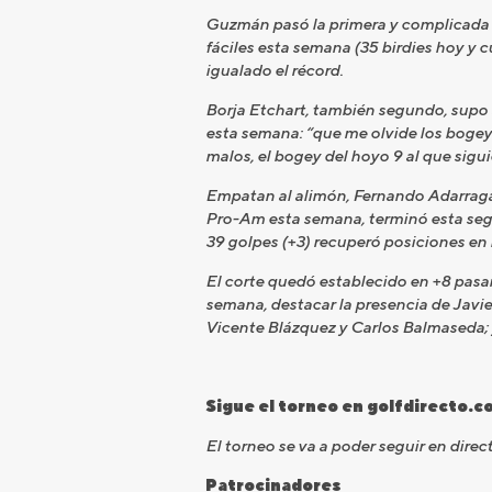
Guzmán pasó la primera y complicada pri
fáciles esta semana (35 birdies hoy y c
igualado el récord.
Borja Etchart, también segundo, supo 
esta semana: “que me olvide los bogeys
malos, el bogey del hoyo 9 al que siguió
Empatan al alimón, Fernando Adarraga 
Pro-Am esta semana, terminó esta seg
39 golpes (+3) recuperó posiciones en 
El corte quedó establecido en +8 pasand
semana, destacar la presencia de Javier
Vicente Blázquez y Carlos Balmaseda; 
Sigue el torneo en golfdirecto.c
El torneo se va a poder seguir en direc
Patrocinadores