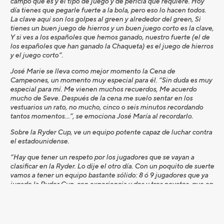
campo que es y el tipo de juego y de pericia que requiere. Hoy
día tienes que pegarle fuerte a la bola, pero eso lo hacen todos.
La clave aquí son los golpes al green y alrededor del green, Si
tienes un buen juego de hierros y un buen juego corto es la clave,
Y si ves a los españoles que hemos ganado, nuestro fuerte (el de
los españoles que han ganado la Chaqueta) es el juego de hierros
y el juego corto”.
José Marie se lleva como mejor momento la Cena de
Campeones, un momento muy especial para él. “Sin duda es muy
especial para mí. Me vienen muchos recuerdos, Me acuerdo
mucho de Seve. Después de la cena me suelo sentar en los
vestuarios un rato, no mucho, cinco o seis minutos recordando
tantos momentos…”, se emociona José María al recordarlo.
Sobre la Ryder Cup, ve un equipo potente capaz de luchar contra
el estadounidense.
“Hay que tener un respeto por los jugadores que se vayan a
clasificar en la Ryder. Lo dije el otro día. Con un poquito de suerte
vamos a tener un equipo bastante sólido: 8 ó 9 jugadores que ya
jugado la Ryder Cup, con experiencia y dos y tres novatos, que en
los equipos europeos los novatos siempre han plantado cara.
Prefiero esperar a la última semana de septiembre para analizar
el equipo, A Match-Plñay a 18 hoyos, si pones corazón, pueden
ocurrir muchas cosas”.