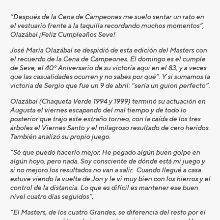
“Después de la Cena de Campeones me suelo sentar un rato en
el vestuario frente a la taquilla recordando muchos momentos”,
Olazábal ¡Feliz Cumpleaños Seve!
José María Olazábal se despidió de esta edición del Masters con
el recuerdo de la Cena de Campeones. El domingo es el cumple
de Seve, el 40º Aniversario de su victoria aquí en el 83, y a veces
que las casualidades ocurren y no sabes por qué”. Y si sumamos la
victoria de Sergio que fue un 9 de abril: “sería un guion perfecto”.
Olazábal (Chaqueta Verde 1994 y 1999) terminó su actuación en
Augusta el viernes escapando del mal tiempo y de todo lo
posterior que trajo este extraño torneo, con la caída de los tres
árboles el Viernes Santo y el milagroso resultado de cero heridos.
También analizó su propio juego.
“Sé que puedo hacerlo mejor. He pegado algún buen golpe en
algún hoyo, pero nada. Soy consciente de dónde está mi juego y
si no mejoro los resultados no van a salir. Cuando llegué a casa
estuve viendo la vuelta de Jon y le vi muy bien con los hierros y el
control de la distancia. Lo que es difícil es mantener ese buen
nivel cuatro días seguidos”,
“El Masters, de los cuatro Grandes, se diferencia del resto por el