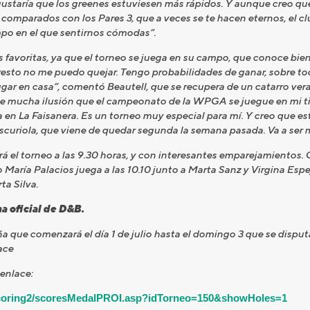
ustaría que los greenes estuviesen más rápidos. Y aunque creo 
comparados con los Pares 3, que a veces se te hacen eternos, el cl
po en el que sentirnos cómodas”.
las favoritas, ya que el torneo se juega en su campo, que conoce bi
l resto no me puedo quejar. Tengo probabilidades de ganar, sobre 
gar en casa”, comentó Beautell, que se recupera de un catarro ver
ace mucha ilusión que el campeonato de la WPGA se juegue en mi t
n La Faisanera. Es un torneo muy especial para mí. Y creo que est
Escuriola, que viene de quedar segunda la semana pasada. Va a ser
 el torneo a las 9.30 horas, y con interesantes emparejamientos. 
María Palacios juega a las 10.10 junto a Marta Sanz y Virgina Espejo.
ta Silva.
a oficial de D&B.
 comenzará el día 1 de julio hasta el domingo 3 que se disputa 
ace
 enlace:
escoring2/scoresMedalPROI.asp?idTorneo=150&showHoles=1