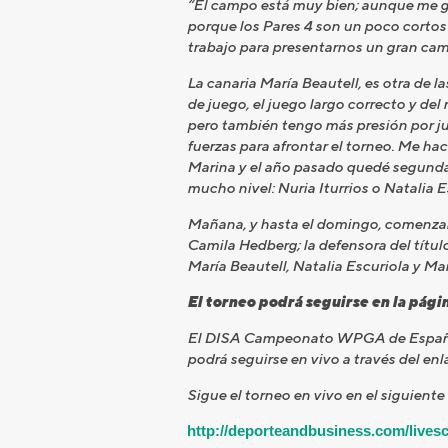
“El campo está muy bien; aunque me g
porque los Pares 4 son un poco cortos 
trabajo para presentarnos un gran cam
La canaria María Beautell, es otra de 
de juego, el juego largo correcto y de
pero también tengo más presión por ju
fuerzas para afrontar el torneo. Me h
Marina y el año pasado quedé segunda e
mucho nivel: Nuria Iturrios o Natalia 
Mañana, y hasta el domingo, comenzará
Camila Hedberg; la defensora del título 
María Beautell, Natalia Escuriola y Mar
El torneo podrá seguirse en la págin
El DISA Campeonato WPGA de España que
podrá seguirse en vivo a través del enl
Sigue el torneo en vivo en el siguiente
http://deporteandbusiness.com/liv