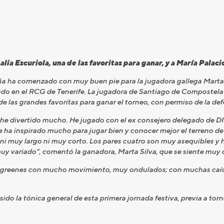
lia Escuriola, una de las favoritas para ganar, y a María Palaci
a comenzado con muy buen pie para la jugadora gallega Marta Si
ado en el RCG de Tenerife. La jugadora de Santiago de Compostela h
e las grandes favoritas para ganar el torneo, con permiso de la defe
he divertido mucho. He jugado con el ex consejero delegado de D
e ha inspirado mucho para jugar bien y conocer mejor el terreno d
ni muy largo ni muy corto. Los pares cuatro son muy asequibles y h
muy variado”, comentó la ganadora, Marta Silva, que se siente mu
 greenes con mucho movimiento, muy ondulados; con muchas caídas
do la tónica general de esta primera jornada festiva, previa a to