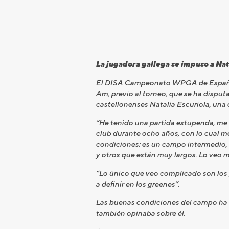
La jugadora gallega se impuso a Nata
El DISA Campeonato WPGA de España h
Am, previo al torneo, que se ha disput
castellonenses Natalia Escuriola, una d
“He tenido una partida estupenda, me 
club durante ocho años, con lo cual m
condiciones; es un campo intermedio, 
y otros que están muy largos. Lo veo 
“Lo único que veo complicado son los
a definir en los greenes”.
Las buenas condiciones del campo ha si
también opinaba sobre él.