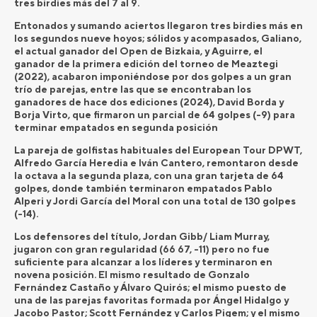
tres birdies más del 7 al 9.
Entonados y sumando aciertos llegaron tres birdies más en
los segundos nueve hoyos; sólidos y acompasados, Galiano,
el actual ganador del Open de Bizkaia, y Aguirre, el
ganador de la primera edición del torneo de Meaztegi
(2022), acabaron imponiéndose por dos golpes a un gran
trío de parejas, entre las que se encontraban los
ganadores de hace dos ediciones (2024), David Borda y
Borja Virto, que firmaron un parcial de 64 golpes (-9) para
terminar empatados en segunda posición
La pareja de golfistas habituales del European Tour DPWT,
Alfredo García Heredia e Iván Cantero, remontaron desde
la octava a la segunda plaza, con una gran tarjeta de 64
golpes, donde también terminaron empatados Pablo
Alperi y Jordi García del Moral con una total de 130 golpes
(-14).
Los defensores del título, Jordan Gibb/ Liam Murray,
jugaron con gran regularidad (66 67, -11) pero no fue
suficiente para alcanzar a los líderes y terminaron en
novena posición. El mismo resultado de Gonzalo
Fernández Castaño y Álvaro Quirós; el mismo puesto de
una de las parejas favoritas formada por Ángel Hidalgo y
Jacobo Pastor; Scott Fernández y Carlos Pigem; y el mismo