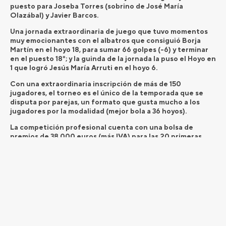
puesto para Joseba Torres (sobrino de José María
Olazábal) y Javier Barcos.
Una jornada extraordinaria de juego que tuvo momentos
muy emocionantes con el albatros que consiguió Borja
Martín en el hoyo 18, para sumar 66 golpes (-6) y terminar
en el puesto 18º; y la guinda de la jornada la puso el Hoyo en
1 que logró Jesús María Arruti en el hoyo 6.
Con una extraordinaria inscripción de más de 150
jugadores, el torneo es el único de la temporada que se
disputa por parejas, un formato que gusta mucho a los
jugadores por la modalidad (mejor bola a 36 hoyos).
La competición profesional cuenta con una bolsa de
premios de 38.000 euros (más IVA) para las 20 primeras
parejas clasificadas, además del premio especial NIN9R
GAMES, dotado con 5.000 euros adicionales. El XXII
Campeonato PGA de España Dobles ha dado el
pistoletazo de salida del III TUMI Spain Golf Tour 2026, el
circuito nacional organizado por la PGA de España que
este año premiará al ganador del Orden de Mérito —
bautizado con el nombre de José María Olazábal— con
siete invitaciones para competir en el Challenge Tour, la
segunda división del DP World Tour europeo.