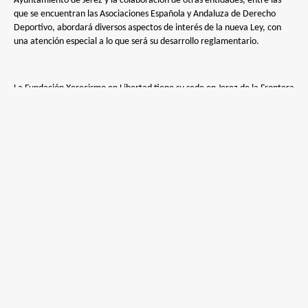
Ayuntamiento de Jerez y la colaboración de otras entidades, entre las
que se encuentran las Asociaciones Española y Andaluza de Derecho
Deportivo, abordará diversos aspectos de interés de la nueva Ley, con
una atención especial a lo que será su desarrollo reglamentario.
La Fundación Xerecismo en Libertad tiene su sede en Jerez de la Frontera
(CP 11405), Complejo Deportivo Chapín, Avenida Rafa Verdú s/n, Edificio
Jerez 2002.
PROGRAMA
JUEVES, 16 DE FEBRERO
Presentación del ciclo de conferencias.
Dr. Don Antonio Millán Garrido
Presidente de la Fundación Xerecismo en Libertad y de la Asociación
Española de Derecho Deportivo.