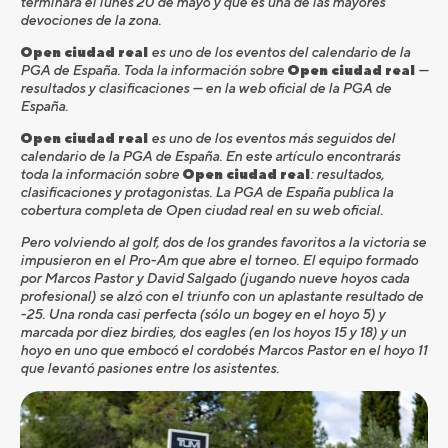
terminará el lunes 20 de mayo y que es
una de la
s
mayores
devociones de la zona.
Open ciudad real
es uno de los eventos del calendario de la
PGA de España. Toda la información sobre
Open ciudad real
—
resultados y clasificaciones — en la web oficial de la PGA de
España.
Open ciudad real
es uno de los eventos más seguidos del
calendario de la PGA de España. En este artículo encontrarás
toda la información sobre
Open ciudad real
: resultados,
clasificaciones y protagonistas. La PGA de España publica la
cobertura completa de Open ciudad real en su web oficial.
Pero volviendo al golf, dos de los grandes favoritos a la victoria se
impusieron en el Pro-Am q
ue abre el torneo. El equipo formado
por
Marcos Pastor
y
David Salgado
(jugando nueve hoyos cada
profesional) se alzó con el triunfo
con un aplastante resultado de
-25. Una ronda casi perfecta (sólo un
bogey
en el hoyo 5) y
marcada por diez birdies, dos
eagles
(en los hoyos 15 y 18) y un
hoyo en uno que embocó el cordobés Marcos Pastor en el hoyo 11
que levantó pasiones entre los asistentes.