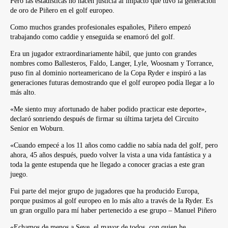
Pero las estadísticas no hacen justicia al impacto que tuvo la generación
de oro de Piñero en el golf europeo.
Como muchos grandes profesionales españoles, Piñero empezó
trabajando como caddie y enseguida se enamoró del golf.
Era un jugador extraordinariamente hábil, que junto con grandes
nombres como Ballesteros, Faldo, Langer, Lyle, Woosnam y Torrance,
puso fin al dominio norteamericano de la Copa Ryder e inspiró a las
generaciones futuras demostrando que el golf europeo podía llegar a lo
más alto.
«Me siento muy afortunado de haber podido practicar este deporte»,
declaró sonriendo después de firmar su última tarjeta del Circuito
Senior en Woburn.
«Cuando empecé a los 11 años como caddie no sabía nada del golf, pero
ahora, 45 años después, puedo volver la vista a una vida fantástica y a
toda la gente estupenda que he llegado a conocer gracias a este gran
juego.
Fui parte del mejor grupo de jugadores que ha producido Europa,
porque pusimos al golf europeo en lo más alto a través de la Ryder. Es
un gran orgullo para mí haber pertenecido a ese grupo – Manuel Piñero
«Echamos de menos a Seve, el mayor de todos, con quien he