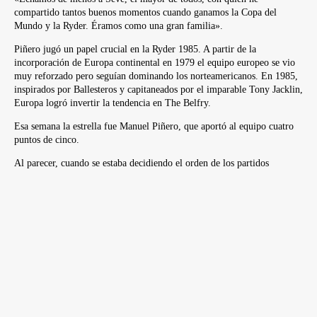
compartido tantos buenos momentos cuando ganamos la Copa del
Mundo y la Ryder. Éramos como una gran familia».
Piñero jugó un papel crucial en la Ryder 1985. A partir de la
incorporación de Europa continental en 1979 el equipo europeo se vio
muy reforzado pero seguían dominando los norteamericanos. En 1985,
inspirados por Ballesteros y capitaneados por el imparable Tony Jacklin,
Europa logró invertir la tendencia en The Belfry.
Esa semana la estrella fue Manuel Piñero, que aportó al equipo cuatro
puntos de cinco.
Al parecer, cuando se estaba decidiendo el orden de los partidos
individuales en el vestuario europeo, Piñero se levantó y dijo que quería
liderar el equipo. Sabía que con eso tendría que enfrentarse casi con
toda seguridad al más duro de los rivales, Lanny Wadkins.
Piñero ganó su partido por 3y1, y esa victoria de la cabeza dio al
equipo el impulso que necesitaba para hacerse con la copa por primera
vez desde 1957. El combinado de Jacklin se impuso con autoridad
por 16 ½ a 11 ½ .
«Fue una semana inolvidable. Cuando hablamos del orden de los
partidos individuales, yo sabía que con mi juego de ese momento podía