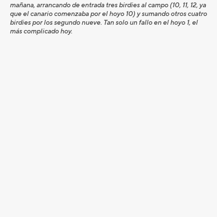
mañana, arrancando de entrada tres birdies al campo (10, 11, 12, ya
que el canario comenzaba por el hoyo 10) y sumando otros cuatro
birdies por los segundo nueve. Tan solo un fallo en el hoyo 1, el
más complicado hoy.
“Por la mañana no ha soplado nada de viento y hemos jugado
muy tranquilos, y eso que es un campo diferente al día de
prácticas y del Pro-Am que hizo mucho viento. He pegado muy
bien de Tee a green, he acertado con las calles y me he dejado
muy buenos putts”.
Claverie además es el líder de la clasificación Senior que tendrá,