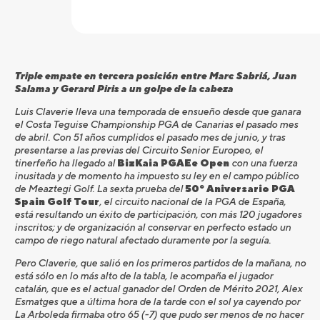
Triple empate en tercera posición entre Marc Sabriá, Juan
Salama y Gerard Piris a un golpe de la cabeza
Luis Claverie lleva una temporada de ensueño desde que ganara
el Costa Teguise Championship PGA de Canarias el pasado mes
de abril. Con 51 años cumplidos el pasado mes de junio, y tras
presentarse a las previas del Circuito Senior Europeo, el
tinerfeño ha llegado al
BizKaia PGAEe Open
con una fuerza
inusitada y de momento ha impuesto su ley en el campo público
de Meaztegi Golf. La sexta prueba del
50º Aniversario PGA
Spain Golf Tour
, el circuito nacional de la PGA de España,
está resultando un éxito de participación, con más 120 jugadores
inscritos; y de organización al conservar en perfecto estado un
campo de riego natural afectado duramente por la seguía.
Pero Claverie, que salió en los primeros partidos de la mañana, no
está sólo en lo más alto de la tabla, le acompaña el jugador
catalán, que es el actual ganador del Orden de Mérito 2021, Alex
Esmatges que a última hora de la tarde con el sol ya cayendo por
La Arboleda firmaba otro 65 (-7) que pudo ser menos de no hacer