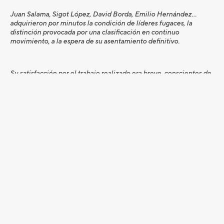
Juan Salama, Sigot López, David Borda, Emilio Hernández…
adquirieron por minutos la condición de líderes fugaces, la
distinción provocada por una clasificación en continuo
movimiento, a la espera de su asentamiento definitivo.
Su satisfacción por el trabajo realizado era breve, conscientes de
que los mimbres de la competición se iban a forjar desde media
mañana a última hora de la tarde, cuando estaba prevista la
conclusión de la jornada de los pesos pesados del torneo.
Y así fue. Uno a uno, de manera lenta pero inexorable, los
grandes favoritos al triunfo final iban enseñando sus galones. El
primero en llamar a la puerta con más fuerza fue el catalán Víctor
García Broto, miembro del Pro Spain Team, cuya brillante
regularidad -dos rondas de 66 golpes- le permite mirar a todos
sus rivales desde la atalaya más alta. “Estoy jugando bien, pero
todavía no hay nada”, reconocía con humildad el líder tras la
segunda jornada.