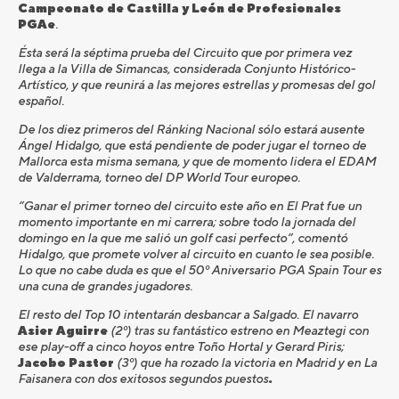
Campeonato de Castilla y León de Profesionales
PGAe
.
Ésta será la séptima prueba del Circuito que por primera vez
llega a la Villa de Simancas, considerada Conjunto Histórico-
Artístico, y que reunirá a las mejores estrellas y promesas del gol
español.
De los diez primeros del Ránking Nacional sólo estará ausente
Ángel Hidalgo, que está pendiente de poder jugar el torneo de
Mallorca esta misma semana, y que de momento lidera el EDAM
de Valderrama, torneo del DP World Tour europeo.
“Ganar el primer torneo del circuito este año en El Prat fue un
momento importante en mi carrera; sobre todo la jornada del
domingo en la que me salió un golf casi perfecto”, comentó
Hidalgo, que promete volver al circuito en cuanto le sea posible.
Lo que no cabe duda es que el 50º Aniversario PGA Spain Tour es
una cuna de grandes jugadores.
El resto del Top 10 intentarán desbancar a Salgado. El navarro
Asier Aguirre
(2º) tras su fantástico estreno en Meaztegi con
ese play-off a cinco hoyos entre Toño Hortal y Gerard Piris;
Jacobo Pastor
(3º) que ha rozado la victoria en Madrid y en La
Faisanera con dos exitosos segundos puestos
.