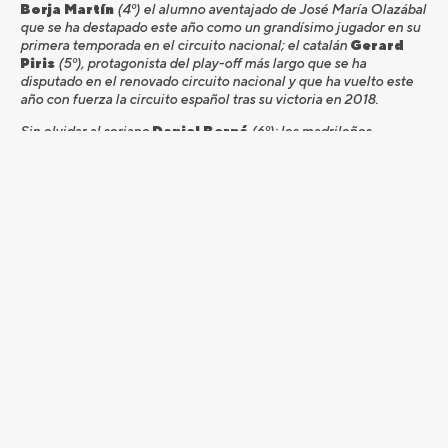
Borja Martín
(4º) el alumno aventajado de José María Olazábal
que se ha destapado este año como un grandísimo jugador en su
primera temporada en el circuito nacional; el catalán
Gerard
Piris
(5º), protagonista del play-off más largo que se ha
disputado en el renovado circuito nacional y que ha vuelto este
año con fuerza la circuito español tras su victoria en 2018.
Sin olvidar al soriano
Daniel Berná
(6º); los madrileños
Vicente Blázquez
(8º) y
Carlos Balmaseda
(9º) campeón
Senior en Meaztegi; y el gallego
José Luis Adarraga
(10º).
El torneo, que está abierto a la participación femenina (como
todo el circuito nacional), contará con la presencia de
Marta
Muñoz
, la única mujer inscrita. Y con la estrella local
Francisco, Chisco Lagarto
, profesional de Entrepinos Golf y
Presidente del Comité de Profesionales de la Federación de
Castilla y León, y uno de los artífices de este torneo profesional.
“Me hace mucha ilusión que esta segunda edición del
Campeonato de Profesionales de Castilla y León se haya
integrado en el circuito PGA de España para albergar un torneo a
nivel nacional y traer a los profesionales, compañeros míos, al
campo donde trabajo”, comentó Lagarto.
“Sacar adelante este torneo siempre ha sido una aspiración de
nuestra Federación y el año pasado, cuando tomé las riendas del