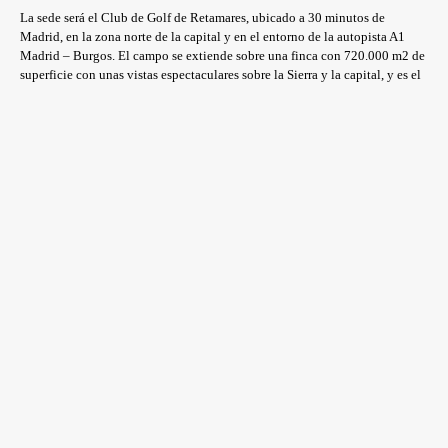
La sede será el Club de Golf de Retamares, ubicado a 30 minutos de
Madrid, en la zona norte de la capital y en el entorno de la autopista A1
Madrid – Burgos. El campo se extiende sobre una finca con 720.000 m2 de
superficie con unas vistas espectaculares sobre la Sierra y la capital, y es el
único campo en la Comunidad de Madrid diseñado por el doble ganador de
un Masters de Augusta, José María Olazábal.
El torneo se disputará a tres rondas, 54 hoyos, para que sea valedero para el
Ránking Nacional, con un Pro-Am en la tercera ronda que disputarán los
cincuenta primeros profesionales, más empatados, que superen el corte. El
torneo tendrá una dotación económica de 70.000 euros en premios.
Este circuito es posible gracias a Meliá Hotels International, Turismo de
Tenerife, Solán de Cabras, Enterprise, American Express, Ucalsa, Taylor
Made, Adidas, Leotrón, Botanic, Anne Möller, Heredad Segura Viudas,
Mahou, Adgravity, Envialia, Gaes, Schweppes, Ron Dos Maderas, Coca-
cola, y Dirigentes, Cuenta con el apoyo de la PGA de España, la RFEG, la
Federación de Golf de Madrid, Club de Golf de Retamares, Federación de
Golf de la Comunidad Valenciana y la Fundación Adis; y está organizado
por Gambito Golf (Galera Group).