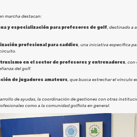
 en marcha destacan:
a y especialización para profesores de golf
, destinado a 
ización profesional para caddies
, una iniciativa específica pa
ircuito.
ntrusismo en el sector de profesores y entrenadores
, con
eñanza del golf.
nción de jugadores amateurs
, que busca estrechar el vínculo e
rrollo de ayudas, la coordinación de gestiones con otras instituc
ofesionales como a la comunidad golfista en general.