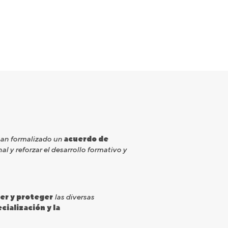
han formalizado un
acuerdo de
l y reforzar el desarrollo formativo y
er y proteger
las diversas
cialización y la