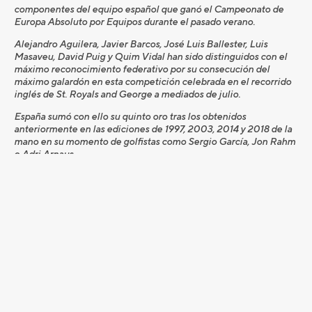
componentes del equipo español que ganó el Campeonato de
Europa Absoluto por Equipos durante el pasado verano.
Alejandro Aguilera, Javier Barcos, José Luis Ballester, Luis
Masaveu, David Puig y Quim Vidal han sido distinguidos con el
máximo reconocimiento federativo por su consecución del
máximo galardón en esta competición celebrada en el recorrido
inglés de St. Royals and George a mediados de julio.
España sumó con ello su quinto oro tras los obtenidos
anteriormente en las ediciones de 1997, 2003, 2014 y 2018 de la
mano en su momento de golfistas como Sergio García, Jon Rahm
o Adri Arnaus.
Con extrema brillantez y desarrollando una trayectoria sólida del
primer al último día, España fue la mejor en la primera fase de la
competición. Posteriormente confirmó sus buenas sensaciones
ganando por la mínima (4-3) a Irlanda en cuartos de final, tumbó a
la potente Dinamarca (5-2) en semifinales y certificó el triunfo
ante Suecia (4,5-2,5) con una actuación desbordante por
momentos, especialmente en los partidos individuales, asistidos
en todo momento por el capitán José Miguel Sagnier, por el
delegado Pablo Fisas y por el técnico Salva Luna.
Por su parte, el doctor en Medicina Juan Carlos Salinas ha sido
distinguido asimismo con la Medalla de Oro al Mérito en Golf, en