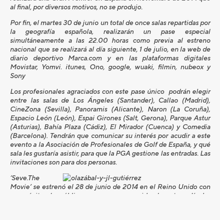
al final, por diversos motivos, no se produjo.
Por fin, el martes 30 de junio un total de once salas repartidas por
la geografía española, realizarán un pase especial
simultáneamente a las 22.00 horas como previa al estreno
nacional que se realizará al día siguiente, 1 de julio, en la web de
diario deportivo Marca.com y en las plataformas digitales
Movistar, Yomvi. itunes, Ono, google, wuaki, filmin, nubeox y
Sony
Los profesionales agraciados con este pase único podrán elegir
entre las salas de Los Ángeles (Santander), Callao (Madrid),
CineZona (Sevilla), Panoramis (Alicante), Naron (La Coruña),
Espacio León (León), Espai Girones (Salt, Gerona), Parque Astur
(Asturias), Bahía Plaza (Cádiz), El Mirador (Cuenca) y Comedia
(Barcelona). Tendrán que comunicar su interés por acudir a este
evento a la Asociación de Profesionales de Golf de España, y qué
sala les gustaría asistir, para que la PGA gestione las entradas. Las
invitaciones son para dos personas.
‘Seve.The
Movie’ se estrenó el 28 de junio de 2014 en el Reino Unido con
gran éxito de público y una gran acogida de esta película-
documental sobre la vida de uno de los más grandes golfistas de
todos los tiempos, Severiano Ballesteros. Por ese motivo, las