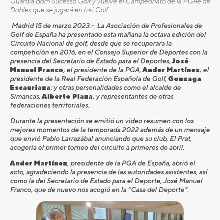
Guardia Bom Sucesso Golf y vuelve el Campeonato de la PGAe de
Dobles que se jugará en Izki Golf
Madrid 15 de marzo 2023.- La Asociación de Profesionales de
Golf de España ha presentado esta mañana la octava edición del
Circuito Nacional de golf, desde que se recuperara la
competición en 2016, en el Consejo Superior de Deportes con la
presencia del Secretario de Estado para el Deportes,
José
Manuel Franco
; el presidente de la PGA,
Ander Martínez
; el
presidente de la Real Federación Española de Golf,
Gonzaga
Escauriaza
; y otras personalidades como el alcalde de
Simancas,
Alberto Plaza
, y representantes de otras
federaciones territoriales.
Durante la presentación se emitió un video resumen con los
mejores momentos de la temporada 2022 además de un mensaje
que envió Pablo Larrazábal anunciando que su club, El Prat,
acogería el primer torneo del circuito a primeros de abril.
Ander Martínez
, presidente de la PGA de España, abrió el
acto, agradeciendo la presencia de las autoridades asistentes, así
como la del Secretario de Estado para el Deporte, José Manuel
Franco, que de nuevo nos acogió en la “Casa del Deporte”.