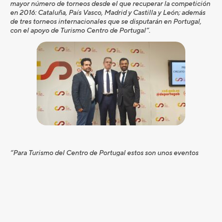
mayor número de torneos desde el que recuperar la competición
en 2016: Cataluña, País Vasco, Madrid y Castilla y León; además
de tres torneos internacionales que se disputarán en Portugal,
con el apoyo de Turismo Centro de Portugal”.
“Para Turismo del Centro de Portugal estos son unos eventos
estratégicos para la agencia de promoción externa que patrocina
este “Swing de Portugal” con los dos torneos en The Guardian
Bom Sucesso en Obidos y Montebello Golf en Viseu. Este
circuito
PGA Spain Golf Tour 2023
es una continuación con las
acciones que hicimos con el Pro-Am en Fitur y la idea es caminar
junto a la PGA de España. El mercado español es muy importante
para nosotros y queremos enviar nuestro mensaje de