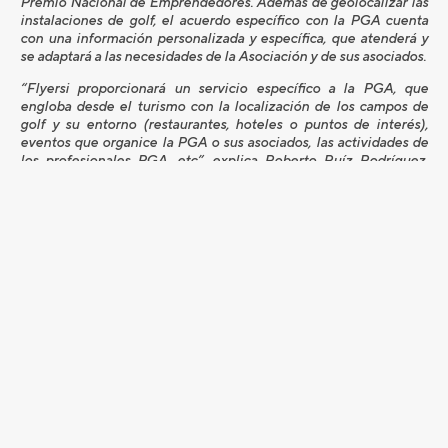
Premio Nacional de Emprendedores. Además de geolocalizar las
instalaciones de golf, el acuerdo específico con la PGA cuenta
con una información personalizada y específica, que atenderá y
se adaptará a las necesidades de la Asociación y de sus asociados.
“Flyersi proporcionará un servicio específico a la PGA, que
engloba desde el turismo con la localización de los campos de
golf y su entorno (restaurantes, hoteles o puntos de interés),
eventos que organice la PGA o sus asociados, las actividades de
los profesionales PGA, etc”, explica Roberto Ruíz Rodríguez,
director general de Flyersi. “Con un simple clic, el sistema te
posiciona en el mapa y te muestra la información de proximidad.
Así, el usuario podrá encontrar en su móvil el campo de golf más
cercano, reservar un green-fee, que eventos o torneos realiza ese
campo, quién es el profesor de ese campo, y hasta reservar una
clase”.
La ventaja de Flyersi es que el propio sistema integra ese punto
que buscas, en el GPS nativo de tu dispositivo móvil y te lleva
directamente.
[alert type=»warning» close=»false»] “Estamos muy contentos de
trabajar con este nuevo proyecto que ha demostrado tener una
gran capacidad e imaginación en este campo. El objetivo es que
los profesores PGA estén localizados en cada campo de golf y
que los amateurs puedan saber dónde encontrarlos; tendrán