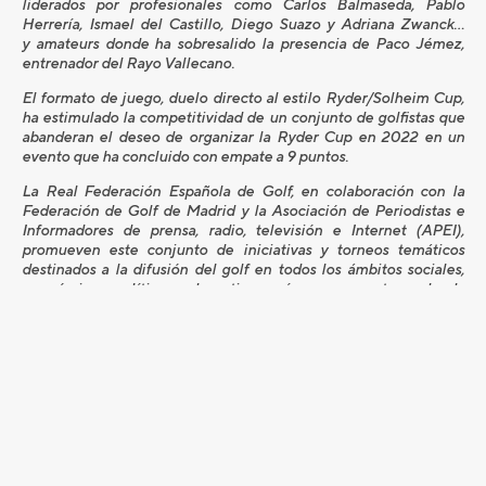
liderados por profesionales como Carlos Balmaseda, Pablo
Herrería, Ismael del Castillo, Diego Suazo y Adriana Zwanck…
y amateurs donde ha sobresalido la presencia de Paco Jémez,
entrenador del Rayo Vallecano.
El formato de juego, duelo directo al estilo Ryder/Solheim Cup,
ha estimulado la competitividad de un conjunto de golfistas que
abanderan el deseo de organizar la Ryder Cup en 2022 en un
evento que ha concluido con empate a 9 puntos.
La Real Federación Española de Golf, en colaboración con la
Federación de Golf de Madrid y la Asociación de Periodistas e
Informadores de prensa, radio, televisión e Internet (APEI),
promueven este conjunto de iniciativas y torneos temáticos
destinados a la difusión del golf en todos los ámbitos sociales,
económicos, políticos y deportivos, así como en sectores donde
es preciso implementar un mayor conocimiento de las bondades
del deporte del golf, recogidos en lo que se denomina Copa
Comunicación y Empresas.