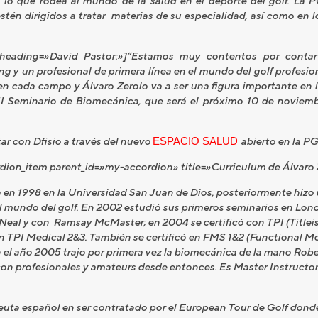
odo lo que rodea al mundo de la salud en el deporte del golf. La
tén dirigidos a tratar materias de su especialidad, así como en l
e» heading=»David Pastor:»]“Estamos muy contentos por cont
 y un profesional de primera línea en el mundo del golf profesi
en cada campo y Álvaro Zerolo va a ser una figura importante en 
I Seminario de Biomecánica, que será el próximo 10 de noviemb
r con Dfisio a través del nuevo
ESPACIO SALUD
abierto en la P
dion_item parent_id=»my-accordion» title=»Curriculum de Álvar
a en 1998 en la Universidad San Juan de Dios, posteriormente hizo 
el mundo del golf. En 2002 estudió sus primeros seminarios en Lon
Neal y con Ramsay McMaster; en 2004 se certificó con TPI (Titlei
en TPI Medical 2&3. También se certificó en FMS 1&2 (Functional 
n el año 2005 trajo por primera vez la biomecánica de la mano Rob
on profesionales y amateurs desde entonces. Es Master Instructor 
peuta español en ser contratado por el European Tour de Golf donde