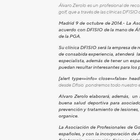
Álvaro Zerolo es un profesional de recon
golf, que a través de las clínicas DFISIO
Madrid 9 de octubre de 2014.- La Aso
acuerdo con DFISIO de la mano de Álvar
de la PGA.
Su clínica DFISIO será la empresa de re
de consabida experiencia, atenderá la
especialista, además de tener un esp
puedan resultar interesantes para los 
[alert type=»info» close=»false» hea
desde Dfisio pondremos todo nuestro esf
Alvaro Zerolo elaborará, además, u
buena salud deportiva para asociados
prevención y tratamiento de lesiones,
organice.
La Asociación de Profesionales de Gol
españoles, y con la incorporación de 