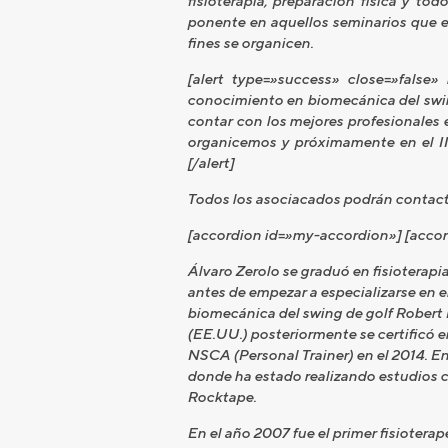
fisioterapia, preparación física y t
ponente en aquellos seminarios que es
fines se organicen.
[alert type=»success» close=»fals
conocimiento en biomecánica del swing
contar con los mejores profesionales 
organicemos y próximamente en el II
[/alert]
Todos los asociacados podrán contacta
[accordion id=»my-accordion»] [accor
Álvaro Zerolo se graduó en fisioterapi
antes de empezar a especializarse en 
biomecánica del swing de golf Robert 
(EE.UU.) posteriormente se certificó 
NSCA (Personal Trainer) en el 2014. E
donde ha estado realizando estudios c
Rocktape.
En el año 2007 fue el primer fisiotera