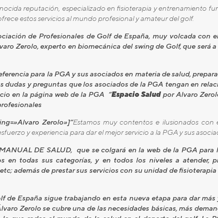
ocida reputación, especializado en fisioterapia y entrenamiento func
 ofrece estos servicios al mundo profesional y amateur del golf.
ciación de Profesionales de Golf de España, muy volcada con el 
o Zerolo, experto en biomecánica del swing de Golf, que será a pa
ferencia para la PGA y sus asociados en materia de salud, preparaci
s dudas y preguntas que los asociados de la PGA tengan en relaci
acio en la página web de la PGA “
Espacio Salud
por Alvaro Zerol
profesionales
ding=»Alvaro Zerolo»]“
Estamos muy contentos e ilusionados con 
uerzo y experiencia para dar el mejor servicio a la PGA y sus asocia
n MANUAL DE SALUD, que se colgará en la web de la PGA para lo
 en todas sus categorías, y en todos los niveles a atender, pre
 etc; además de prestar sus servicios con su unidad de fisioterapi
f de España sigue trabajando en esta nueva etapa para dar más y
Álvaro Zerolo se cubre una de las necesidades básicas, más deman