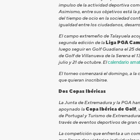
impulso de la actividad deportiva como
Asimismo, entre sus objetivos está la
del tiempo de ocio en la sociedad con
igualdad entre los ciudadanos, desarro
El campo extremeño de Talayuela acoge
segunda edición de la
Liga PGA Cam
luego seguir en Golf Guadiana el 25 de f
de Golf de Villanueva de la Serena el 1
julio y 21 de octubre. El
calendario ama
El torneo comenzará el domingo, a la 
que quieran inscribirse.
Dos Copas Ibéricas
La Junta de Extremadura y la PGA han 
apoynado la
Copa Ibérica de Golf
,
de Portugal y Turismo de Extremadura,
través de eventos deportivos de gran c
La competición que enfrenta a un comb
que llevan dos victorias individuales