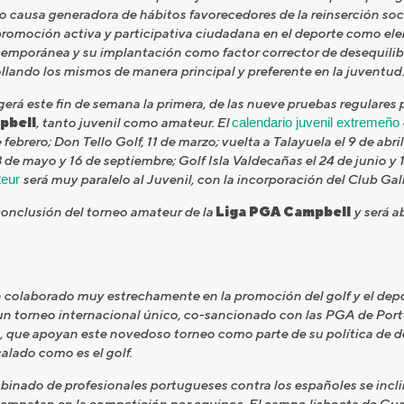
 causa generadora de hábitos favorecedores de la reinserción soci
 promoción activa y participativa ciudadana en el deporte como el
temporánea y su implantación como factor corrector de desequilibr
llando los mismos de manera principal y preferente en la juventud.
rá este fin de semana la primera, de las nueve pruebas regulares
pbell
, tanto juvenil como amateur. El
calendario juvenil extremeño
ebrero; Don Tello Golf, 11 de marzo; vuelta a Talayuela el 9 de abril
3 de mayo y 16 de septiembre; Golf Isla Valdecañas el 24 de junio y
teur
será muy paralelo al Juvenil, con la incorporación del Club Gali
conclusión del torneo amateur de la
Liga PGA Campbell
y será a
colaborado muy estrechamente en la promoción del golf y el depo
 un torneo internacional único, co-sancionado con las PGA de Por
 que apoyan este novedoso torneo como parte de su política de de
alado como es el golf.
inado de profesionales portugueses contra los españoles se incl
 y empatan en la competición por equipos. El campo lisboeta de Gu