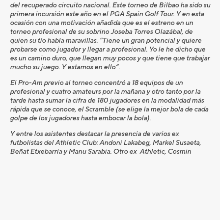
del recuperado circuito nacional. Este torneo de Bilbao ha sido su
primera incursión este año en el PGA Spain Golf Tour. Y en esta
ocasión con una motivación añadida que es el estreno en un
torneo profesional de su sobrino Joseba Torres Olazábal, de
quien su tío habla maravillas. “Tiene un gran potencial y quiere
probarse como jugador y llegar a profesional. Yo le he dicho que
es un camino duro, que llegan muy pocos y que tiene que trabajar
mucho su juego. Y estamos en ello”.
El Pro-Am previo al torneo concentró a 18 equipos de un
profesional y cuatro amateurs por la mañana y otro tanto por la
tarde hasta sumar la cifra de 180 jugadores en la modalidad más
rápida que se conoce, el Scramble (se elige la mejor bola de cada
golpe de los jugadores hasta embocar la bola).
Y entre los asistentes destacar la presencia de varios ex
futbolistas del Athletic Club: Andoni Lakabeg, Markel Susaeta,
Beñat Etxebarría y Manu Sarabia. Otro ex Athletic, Cosmin
Contra disputará el torneo como profesional.
Otro de los aspectos a destacar de esta jornada festiva fue la de
“Comprar un Mulligan”, es decir, pagar por repetir el golpe. Toda
la recaudación de la “recompra” de golpes fallidos irá a parar la
Fundación DalencandELA: una asociación sin ánimo de lucro,
cuyo fin es visibilizar la ELA, recaudar fondos para la
investigación en la lucha contra la enfermedad.