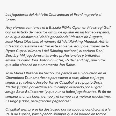
Los jugadores del Athletic Club animan el Pro-Am previo al
torneo
Hoy viernes comienza el II Bizkaia PGAe Open en Meaztegi Golf
con un listado de inscritos difícil de igualar en un torneo español,
en el que destacan el doble ganador del Masters de Augusta,
José María Olazábal; el número 82º del Ránking Mundial, Adrián
Otaegui, que aspira a entrar este año en el equipo europeo de la
Ryder Cup; el número 1 del Ránking nacional, el soriano Dani
Berná, y 144 jugadores más entre profesionales y brillantes
amateurs como José Antonio Sintes, +5 de hándicap, una cifra
que sólo alcanzó en su momento Jon Rahm.
José María Olazábal ha hecho una parada en su incursión en el
Champions Tour americano para volver a casa, afinar su juego,
seguir a su sobrino Joseba Torres Olazábal, a su pupilo Borja
Martín y jugar y divertirse en un campo diseñado por su gran
amigo Seve Ballesteros “y que nunca había jugado antes. El fin de
semana anuncia buen tiempo y el campo va a mejorar muchísimo.
Es largo y duro, para grandes pegadores”.
Olazábal siempre se ha destacado por su apoyo incondicional a la
PGA de España, participando siempre que ha podido en tornos