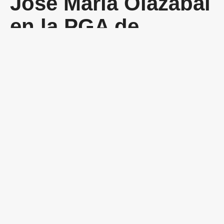
José María Olazábal
en la PGA de
España
La
Competiciones de la PGA de España
reúne a los mejores
profesionales del golf español. José María Olazábal es uno de los
eventos destacados del calendario nacional de la asociación de
profesionales de golf de España.
La PGA de España trabaja en coordinación con la
PGA de España
en Facebook
para el desarrollo del golf profesional en España.
Preguntas
frecuentes sobre
José María Olazábal
¿Qué es la PGA de España?