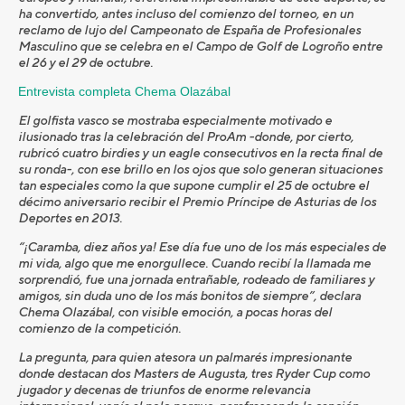
ha convertido, antes incluso del comienzo del torneo, en un
reclamo de lujo del Campeonato de España de Profesionales
Masculino que se celebra en el Campo de Golf de Logroño entre
el 26 y el 29 de octubre.
Entrevista completa Chema Olazábal
El golfista vasco se mostraba especialmente motivado e
ilusionado tras la celebración del ProAm -donde, por cierto,
rubricó cuatro birdies y un eagle consecutivos en la recta final de
su ronda-, con ese brillo en los ojos que solo generan situaciones
tan especiales como la que supone cumplir el 25 de octubre el
décimo aniversario recibir el Premio Príncipe de Asturias de los
Deportes en 2013.
“¡Caramba, diez años ya! Ese día fue uno de los más especiales de
mi vida, algo que me enorgullece. Cuando recibí la llamada me
sorprendió, fue una jornada entrañable, rodeado de familiares y
amigos, sin duda uno de los más bonitos de siempre”, declara
Chema Olazábal, con visible emoción, a pocas horas del
comienzo de la competición.
La pregunta, para quien atesora un palmarés impresionante
donde destacan dos Masters de Augusta, tres Ryder Cup como
jugador y decenas de triunfos de enorme relevancia