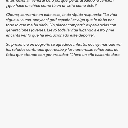
internacional, venía al pelo porque, parafraseando la canción
¿qué hace un chico como tú en un sitio como éste?
Chema, sonriente en este caso, le da rápida respuesta: “La vida
sigue su curso, apoyar al golf español es algo que le debo por
todo lo que me ha dado. Un placer compartir experiencias con
generaciones jóvenes. Llevó toda la vida jugando a esto y me
encanta ver lo que ha evolucionado este deporte”.
Su presencia en Logroño se agradece infinito, no hay más que ver
los saludos continuos que recibe y las numerosas solicitudes de
fotos que atiende con generosidad: “Llevo un año bastante duro
de juego. No estoy donde debería o me gustaría de estar, pero lo
considero una obligación. Este campo no regala nada, hay una
serie de hoyos extraordinariamente duros, con pares muy largos,
un par 5 que a mí se me hace eterno…”.
Lejos de Logroño, su vida, a lo largo del año, se concentra muchas
semanas en el Champions Tour, el Circuito Senior Americano,
donde comparten experiencias los mejores jugadores del mundo
de la categoría, Chema incluido, faltaría más: “El Champions Tour
es el colofón final ideal para quienes hemos dedicado la vida a
este deporte. Los torneos están muy bien organizados, te tratan
muy bien y juegas con gente con la que has convivido durante
muchos años. La verdad es que te mantiene activo, una excusa
perfecta para seguir entrenando y ponerte a prueba”.